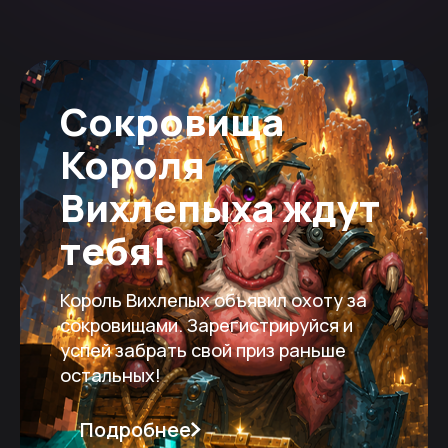
Сокровища
Короля
Вихлепыха ждут
тебя!
Король Вихлепых объявил охоту за
сокровищами. Зарегистрируйся и
успей забрать свой приз раньше
остальных!
Подробнее