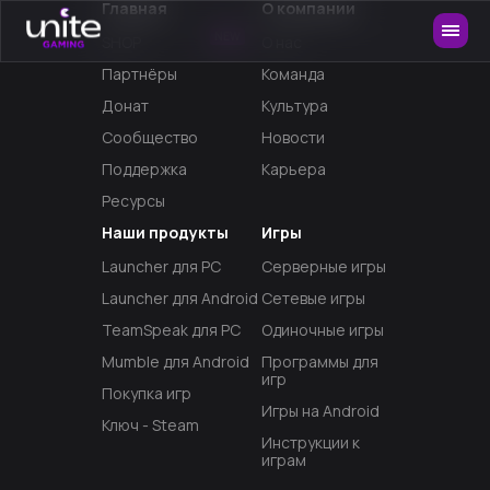
Главная
О компании
NEW
SHOP
О нас
Партнёры
Команда
Донат
Культура
Сообщество
Новости
Поддержка
Карьера
Ресурсы
Наши продукты
Игры
Launcher для PC
Серверные игры
Launcher для Android
Сетевые игры
TeamSpeak для PC
Одиночные игры
Mumble для Android
Программы для
игр
Покупка игр
Игры на Android
Ключ - Steam
Инструкции к
играм