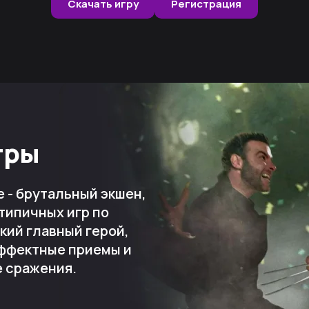
Скачать игру
Регистрация
гры
e - брутальный экшен,
типичных игр по
ркий главный герой,
эффектные приемы и
 сражения.