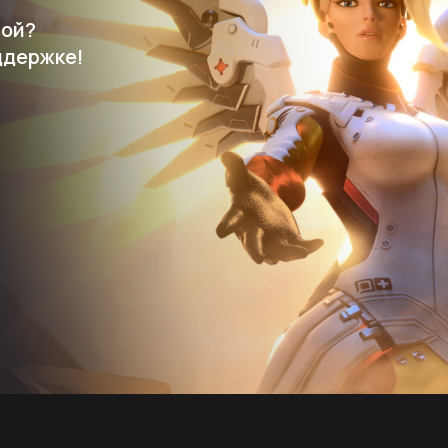
мой?
ддержке!