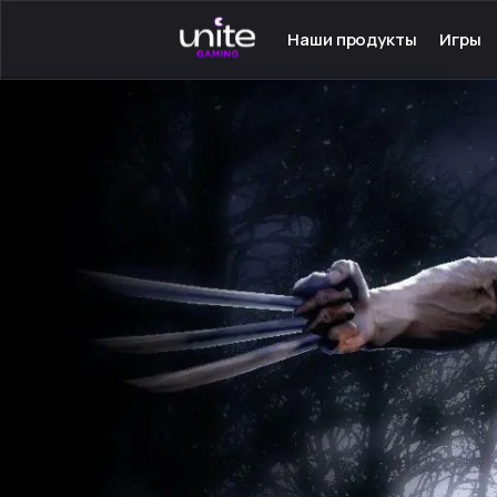
Наши продукты
Игры
Launcher для PC
Серве
Launcher для Android
Сетев
TeamSpeak для PC
Одино
Mumble для Android
Програ
Покупка игр
Игры н
Ключ - Steam
Инстру