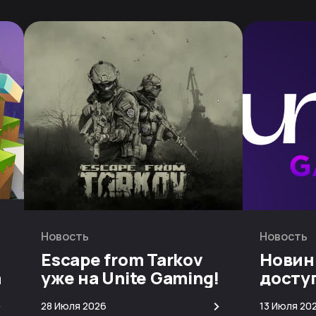
Новость
Новость
Escape from Tarkov
Новин
а
уже на Unite Gaming!
досту
скачи
>
>
28 Июля 2026
13 Июля 20