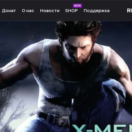
NEW
Донат
О нас
Новости
SHOP
Поддержка
рные игры
О нас
ые игры
Команда
чные игры
Культура
ммы для игр
Партнёры
а Android
Карьера
кции к играм
Ресурсы
Сообщество