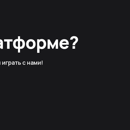
латформе?
играть с нами!