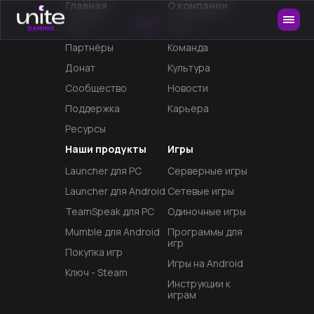
Главная
О компании
NEW
SHOP
О нас
Партнёры
Команда
Донат
Культура
Сообщество
Новости
Поддержка
Карьера
Ресурсы
Наши продукты
Игры
Launcher для PC
Серверные игры
Launcher для Android
Сетевые игры
TeamSpeak для PC
Одиночные игры
Mumble для Android
Программы для
игр
Покупка игр
Игры на Android
Ключ - Steam
Инструкции к
играм