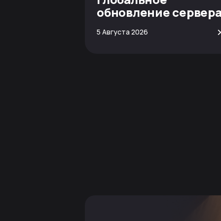
обновление сервер
Minecraft
5 Августа 2026