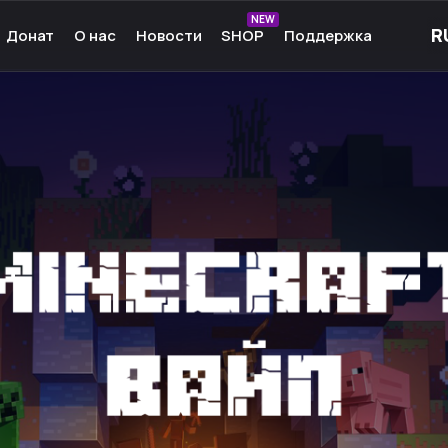
NEW
Донат
О нас
Новости
SHOP
Поддержка
рные игры
О нас
ые игры
Команда
чные игры
Культура
ммы для игр
Партнёры
а Android
Карьера
кции к играм
Ресурсы
Сообщество