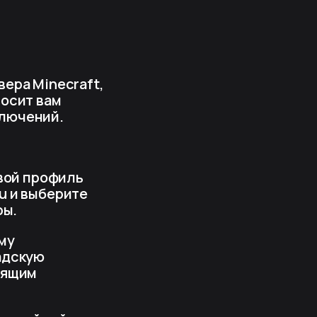
ера Minecraft,
осит вам
ключений.
овой профиль
u и выберите
ры.
му
адскую
оящим