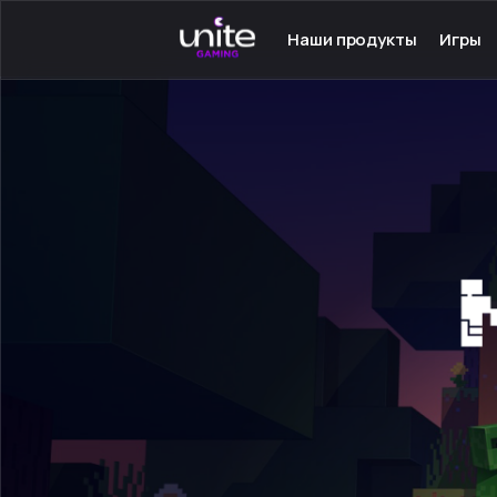
Наши продукты
Игры
Launcher для PC
Серве
Launcher для Android
Сетев
TeamSpeak для PC
Одино
Mumble для Android
Програ
Покупка игр
Игры н
Ключ - Steam
Инстру