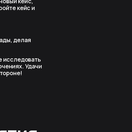
 новый кейс,
ройте кейс и
ады, делая
те исследовать
ючениях. Удачи
стороне!