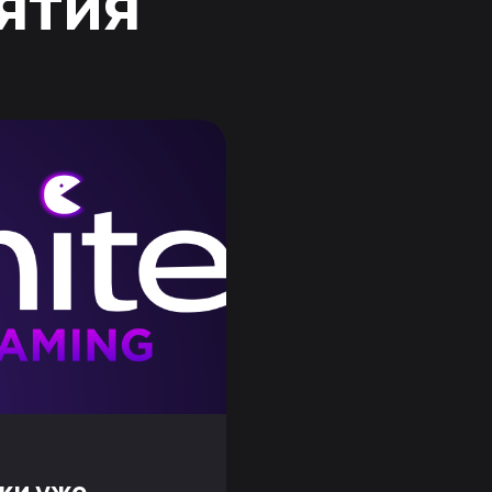
ятия
ки уже