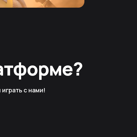
латформе?
играть с нами!