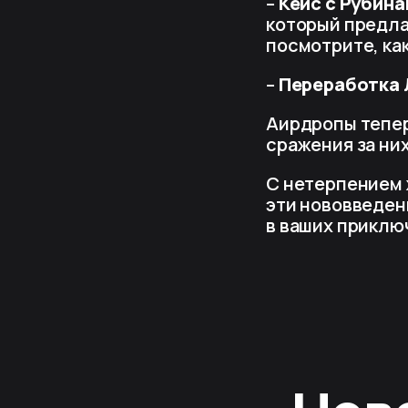
–
Кейс с Рубина
который предла
посмотрите, как
–
Переработка Л
Аирдропы тепер
сражения за ни
С нетерпением 
эти нововведен
в ваших приключ