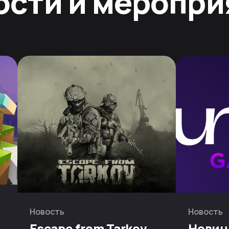
ости и меропри
Новость
Новость
Escape from Tarkov
Новин