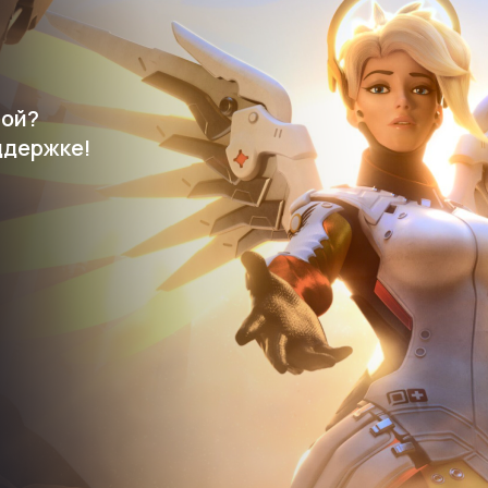
мой?
ддержке!