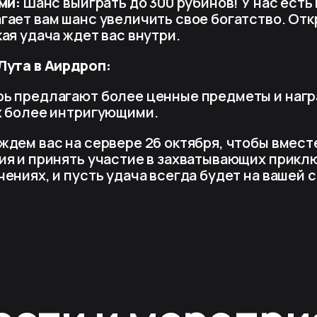
ми:
Шанс выиграть до 300 рубинов! У нас есть
гает вам шанс увеличить свое богатство. Отк
ая удача ждет вас внутри.
ута в Аирдроп:
ь предлагают более ценные предметы и нагр
х более интригующими.
ждем вас на сервере 26 октября, чтобы вмес
ия и принять участие в захватывающих прикл
ениях, и пусть удача всегда будет на вашей 