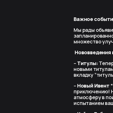
Важное событие
Мы рады объяви
запланированн
множество улуч
Нововведения 
–
Титулы:
Тепер
новыми титулам
вкладку “титулы
–
Новый Ивент 
приключению! Н
атмосферу в по
испытанием ваш