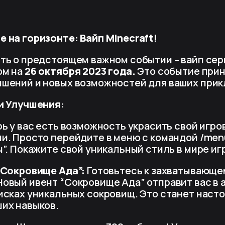
 на горизонте: Вайп Minecraft!
ть о предстоящем важном событии – вайп серв
ом на
26 октября 2023 года.
Это событие прин
шений и новых возможностей для ваших при
и Улучшения:
ь у вас есть возможность украсить свой игр
и. Просто перейдите в меню с командой /men
”. Покажите свой уникальный стиль в мире иг
“Сокровище Ада”:
Готовьтесь к захватывающе
овый ивент “Сокровище Ада” отправит вас в 
исках уникальных сокровищ. Это станет наст
их навыков.