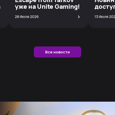
а
уже на Unite Gaming!
досту
скачи
>
>
28 Июля 2026
13 Июля 20
Все новости