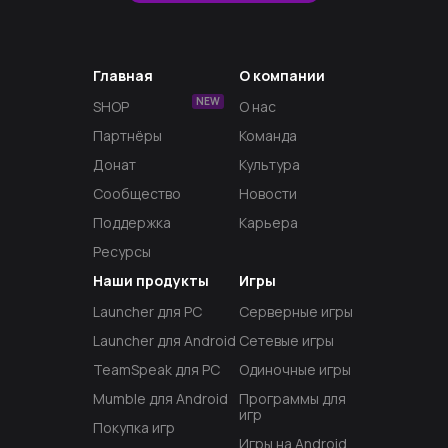
Главная
О компании
NEW
SHOP
О нас
Партнёры
Команда
Донат
Культура
Сообщество
Новости
Поддержка
Карьера
Ресурсы
Наши продукты
Игры
Launcher для PC
Серверные игры
Launcher для Android
Сетевые игры
TeamSpeak для PC
Одиночные игры
Mumble для Android
Программы для
игр
Покупка игр
Игры на Android