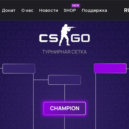
NEW
Донат
О нас
Новости
SHOP
Поддержка
рные игры
О нас
ые игры
Команда
чные игры
Культура
ммы для игр
Партнёры
а Android
Карьера
кции к играм
Ресурсы
Сообщество