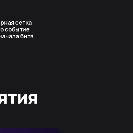
рная сетка
то событие
начала битв.
ятия