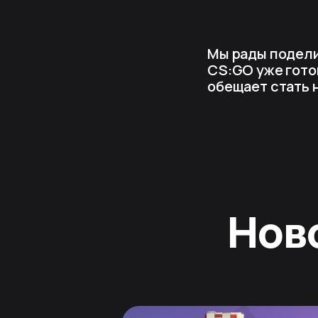
Мы рады подели
CS:GO уже готов
обещает стать 
Нов