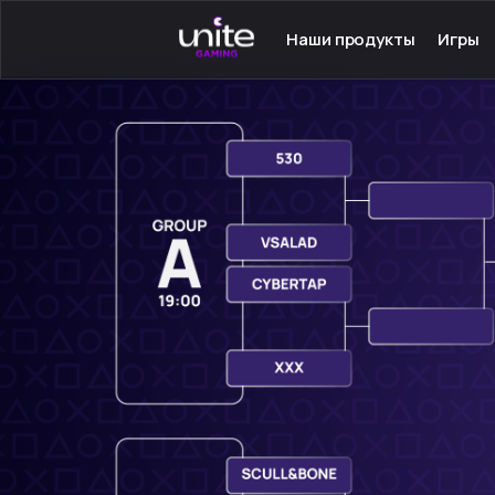
Наши продукты
Игры
Launcher для PC
Серве
Launcher для Android
Сетев
TeamSpeak для PC
Одино
Mumble для Android
Програ
Покупка игр
Игры н
Ключ - Steam
Инстру