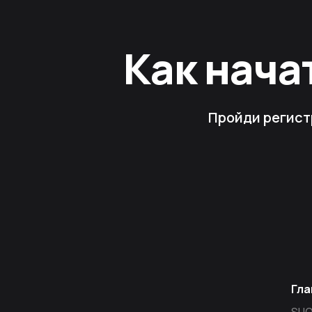
Как нача
Пройди регист
Гла