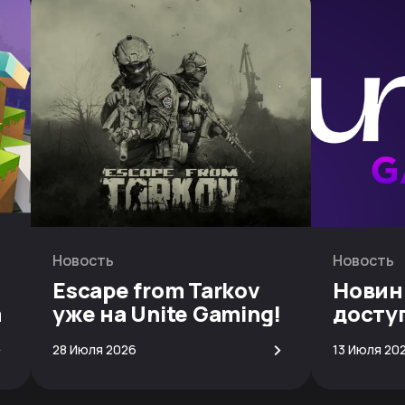
Новость
Новость
Escape from Tarkov
Новин
а
уже на Unite Gaming!
досту
скачи
>
>
28 Июля 2026
13 Июля 20