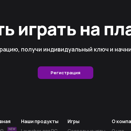
ть играть на п
рацию, получи индивидуальный ключ и начни 
Регистрация
вная
Наши продукты
Игры
О комп
NEW