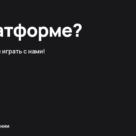
латформе?
играть с нами!
ании