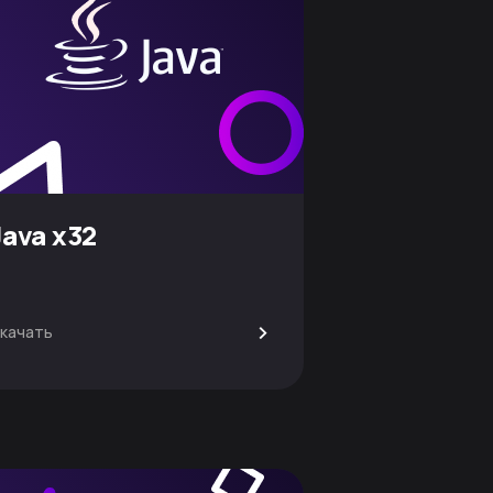
Java x32
>
качать