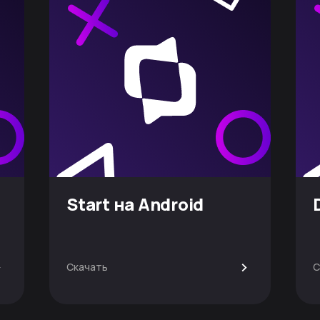
Start на Android
>
>
Скачать
С