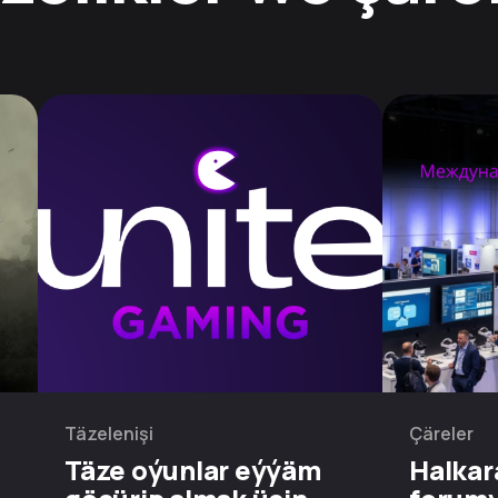
Täzelenişi
Çäreler
Täze oýunlar eýýäm
Halkar