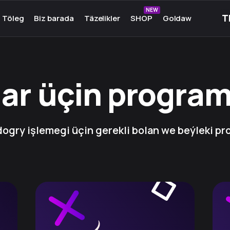
NEW
Töleg
Biz barada
Täzelikler
SHOP
Goldaw
unlary
Biz barada
unlary
Toparymyz
k oýunlary
Medeniýet
ar üçin progra
in
Hyzmatdaşlar
lar
Hünär
in oýunlar
Çeşmeler
in
Birleşik
er
ogry işlemegi üçin gerekli bolan we beýleki p