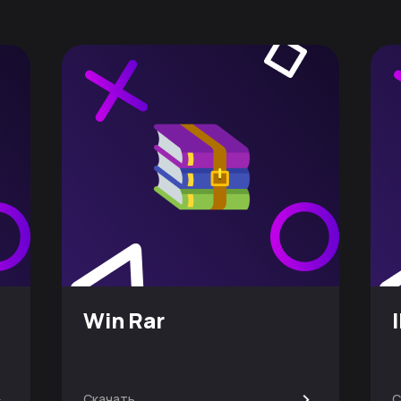
Win Rar
>
>
Скачать
С