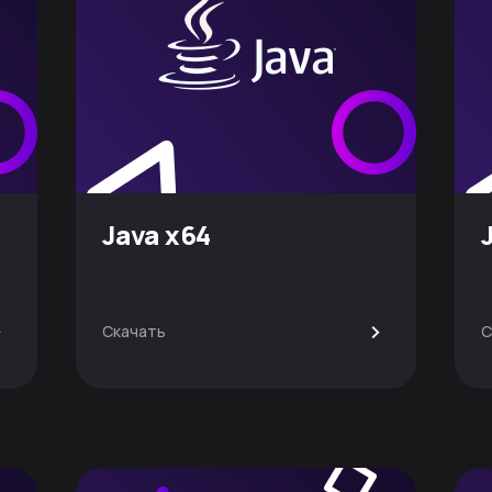
Java x64
>
>
Скачать
С