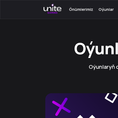
Önümlerimiz
Oýunlar
PС üçin Launcher
Serwer oý
Android üçin Launcher
Onlaýn oý
PC üçin TeamSpeak
Bir adamly
Oýunl
Android üçin Mumble
Oýunlar üç
Oýun satyn almak
programma
Açar - Steam
Android üç
Oýunlar üç
görkezmel
Oýunlaryň d