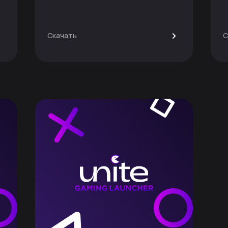
>
>
Скачать
С