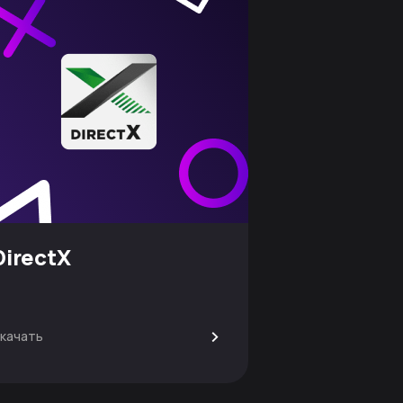
DirectX
>
качать