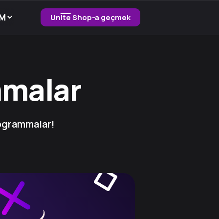
Unite Shop-a geçmek
mmalar
rogrammalar!