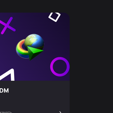
IDM
>
качать