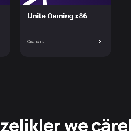
Unite Gaming x86
>
>
Скачать
zelikler we çäre