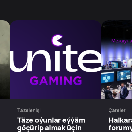
Täzelenişi
Çäreler
Täze oýunlar eýýäm
Halkar
göçürip almak üçin
forum