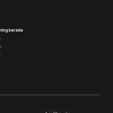
ming barada
a
z
t