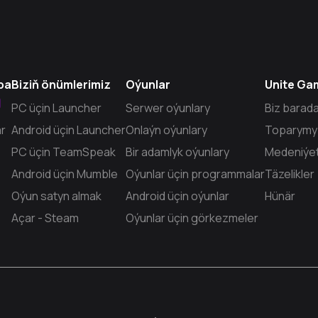
pa
Biziň önümlerimiz
Oýunlar
Unite Ga
PС üçin Launcher
Serwer oýunlary
Biz barad
r
Android üçin Launcher
Onlaýn oýunlary
Toparymy
PC üçin TeamSpeak
Bir adamlyk oýunlary
Medeniýe
Android üçin Mumble
Oýunlar üçin programmalar
Täzelikler
Oýun satyn almak
Android üçin oýunlar
Hünär
Açar - Steam
Oýunlar üçin görkezmeler