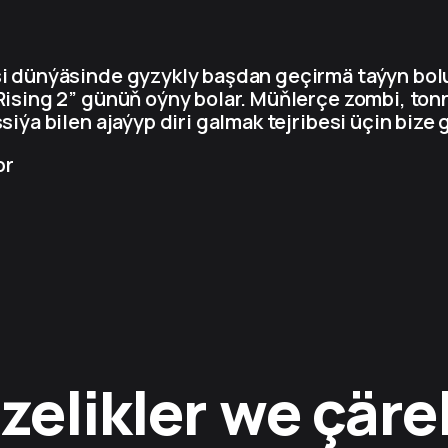
i dünýäsinde gyzykly başdan geçirmä taýyn bolu
ising 2” günüň oýny bolar. Müňlerçe zombi, ton
iýa bilen ajaýyp diri galmak tejribesi üçin bize 
br
zelikler we çäre