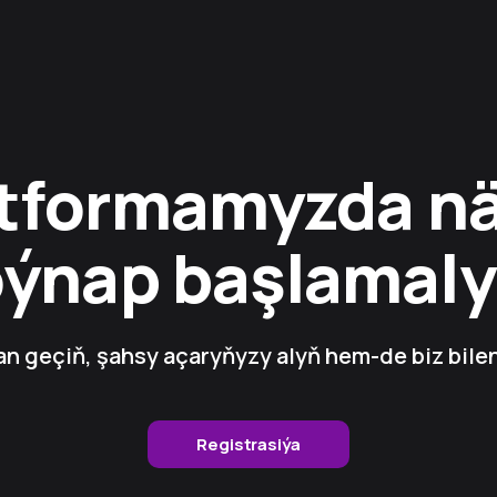
tformamyzda n
oýnap başlamaly
n geçiň, şahsy açaryňyzy alyň hem-de biz bile
Registrasiýa