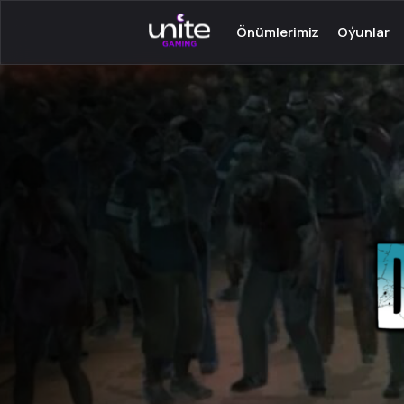
Önümlerimiz
Oýunlar
PС üçin Launcher
Serwer oý
Android üçin Launcher
Onlaýn oý
PC üçin TeamSpeak
Bir adamly
Android üçin Mumble
Oýunlar üç
Oýun satyn almak
programma
Açar - Steam
Android üç
Oýunlar üç
görkezmel