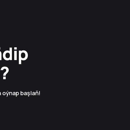
ädip
?
n oýnap başlaň!