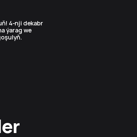
ň! 4-nji dekabr
na ýarag we
goşulyň.
ler