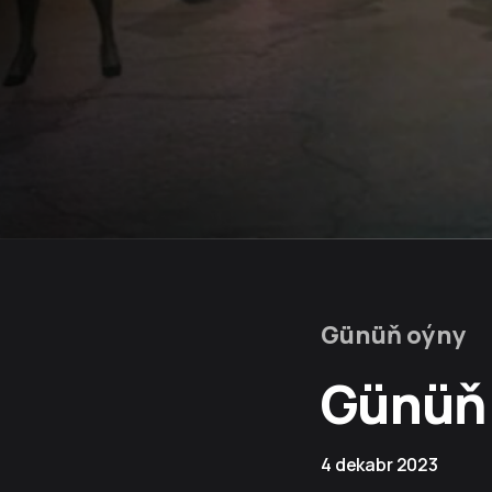
Günüň oýny
Günüň 
4 dekabr 2023