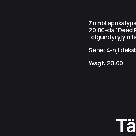
Zombi apokalyps
20:00-da “Dead R
tolgundyryjy miss
Sene: 4-nji deka
Wagt: 20:00
Tä