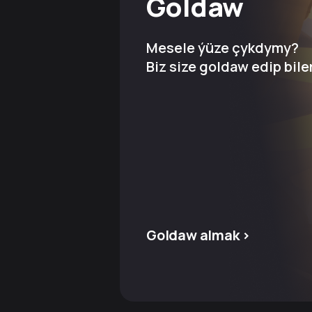
Goldaw
Mesele ýüze çykdymy?
Biz size goldaw edip bile
Goldaw almak >