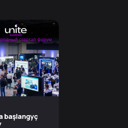
a başlangyç
y