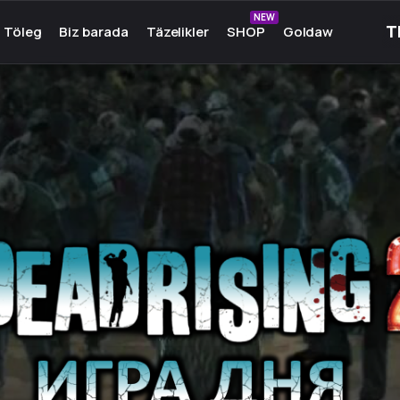
NEW
Töleg
Biz barada
Täzelikler
SHOP
Goldaw
unlary
Biz barada
unlary
Toparymyz
k oýunlary
Medeniýet
in
Hyzmatdaşlar
lar
Hünär
in oýunlar
Çeşmeler
in
Birleşik
er