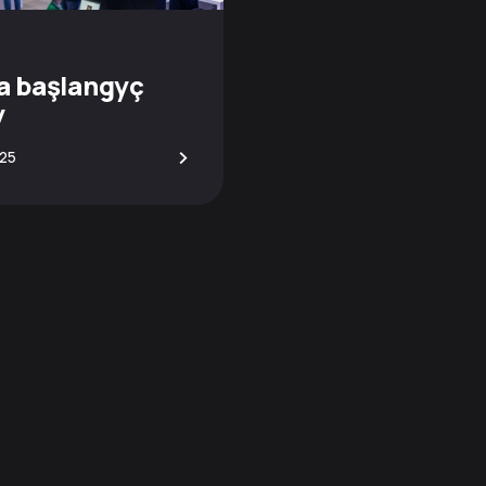
a başlangyç
y
>
025