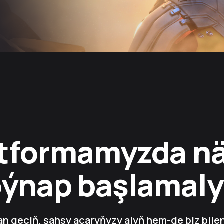
tformamyzda n
oýnap başlamaly
n geçiň, şahsy açaryňyzy alyň hem-de biz bile