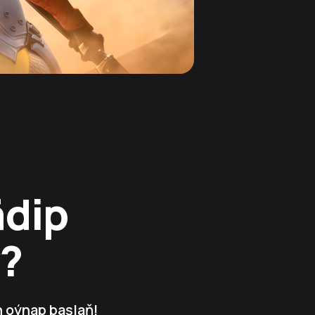
ädip
?
n oýnap başlaň!