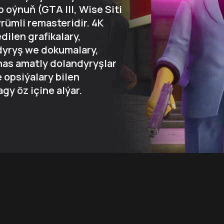
 oýnuň (GTA III, Wise Siti
ümli remasteridir. 4K
dilen grafikalary,
dyryş we dokumalary,
has amatly dolandyryşlar
 opsiýalary bilen
y öz içine alýar.