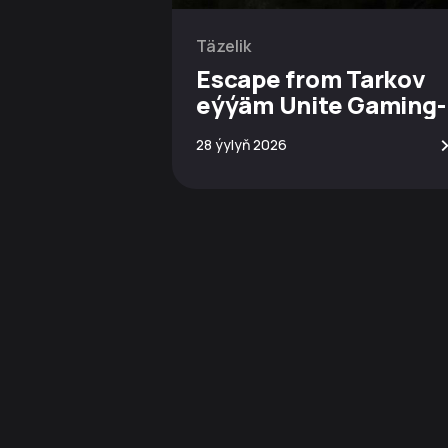
Täzelik
Escape from Tarkov
eýýäm Unite Gaming-
de!
28 ýylyň 2026