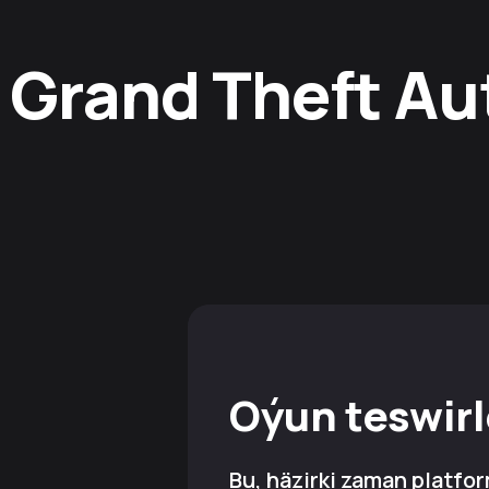
Grand Theft Aut
Oýun teswir
Bu, häzirki zaman platfo