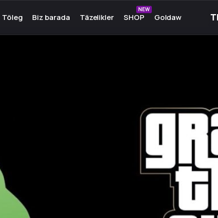
NEW
Töleg
Biz barada
Täzelikler
SHOP
Goldaw
unlary
Biz barada
unlary
Toparymyz
k oýunlary
Medeniýet
in
Hyzmatdaşlar
lar
Hünär
in oýunlar
Çeşmeler
in
Birleşik
er