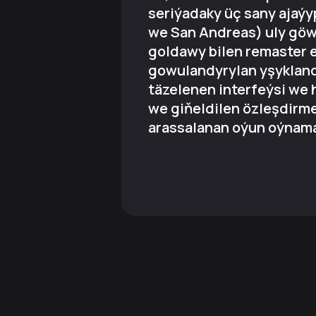
seriýadaky üç sany ajaýyp
we San Andreas) uly göwr
goldawy bilen remaster e
gowulandyrylan yşyklan
täzelenen interfeýsi we 
we giňeldilen özleşdirme
arassalanan oýun oýnamag