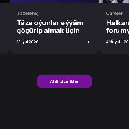
Täzelenişi
Çäreler
Täze oýunlar eýýäm
Halkar
göçürip almak üçin
forum
elýeterli!
>
>
13 Iýul 2026
4 Noýabr 2
Ähli täzelikler