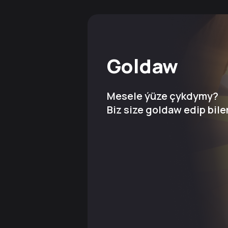
Goldaw
Mesele ýüze çykdymy?
Biz size goldaw edip bile