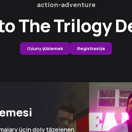
action-adventure
o The Trilogy De
Oýuny ýüklemek
Registrasiýa
lemesi
rmalary üçin doly täzelenen