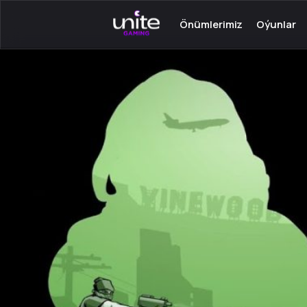
Önümlerimiz
Oýunlar
PС üçin Launcher
Serwer oý
Android üçin Launcher
Onlaýn oý
PC üçin TeamSpeak
Bir adamly
Android üçin Mumble
Oýunlar üç
Oýun satyn almak
programma
Açar - Steam
Android üç
Oýunlar üç
görkezmel