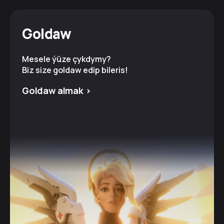
Goldaw
Mesele ýüze çykdymy?
Biz size goldaw edip bileris!
Goldaw almak >