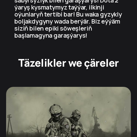
sabyrsyzlyk bilen garaşýarys! Dota 2
ýaryş kysmatymyz taýýar, ilkinji
oýunlaryň tertibi bar! Bu waka gyzykly
boljakdygyny wada berýär. Biz eýýäm
siziň bilen epiki söweşleriň
başlamagyna garaşýarys!
Täzelikler we çäreler