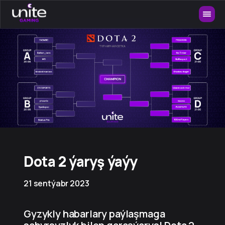
Dota 2 ýaryş ýaýy
21 sentýabr 2023
Gyzykly habarlary paýlaşmaga