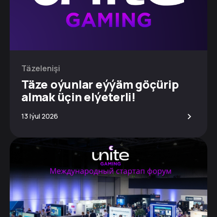
Täzelenişi
Täze oýunlar eýýäm göçürip
almak üçin elýeterli!
>
13 Iýul 2026