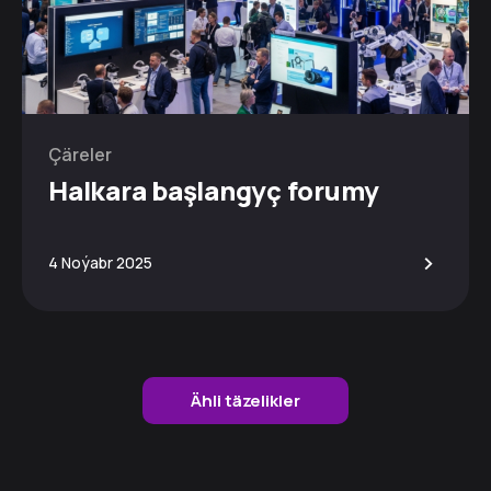
Çäreler
Halkara başlangyç forumy
>
4 Noýabr 2025
Ähli täzelikler