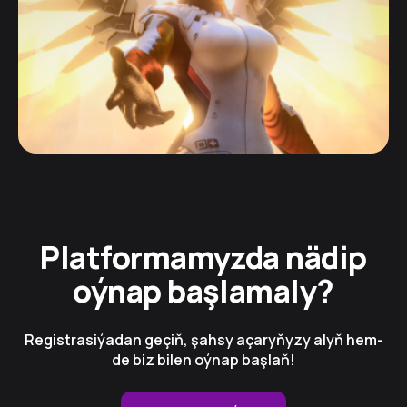
Platformamyzda nädip
oýnap başlamaly?
Registrasiýadan geçiň, şahsy açaryňyzy alyň hem-
de biz bilen oýnap başlaň!