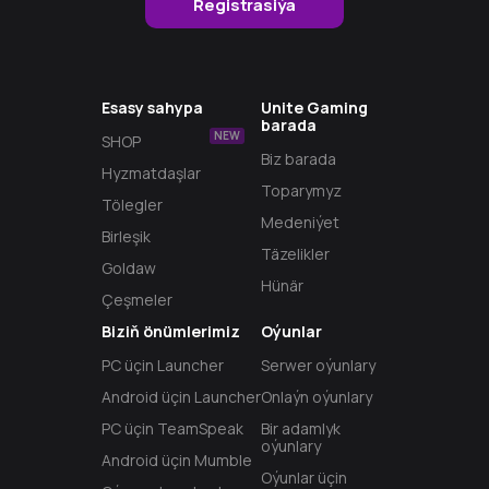
Registrasiýa
Esasy sahypa
Unite Gaming
barada
NEW
SHOP
Biz barada
Hyzmatdaşlar
Toparymyz
Tölegler
Medeniýet
Birleşik
Täzelikler
Goldaw
Hünär
Çeşmeler
Biziň önümlerimiz
Oýunlar
PС üçin Launcher
Serwer oýunlary
Android üçin Launcher
Onlaýn oýunlary
PC üçin TeamSpeak
Bir adamlyk
oýunlary
Android üçin Mumble
Oýunlar üçin