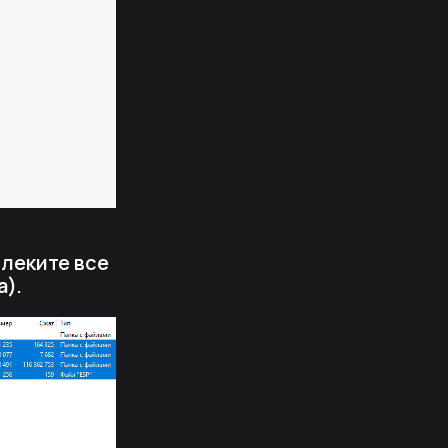
влеките все
a).