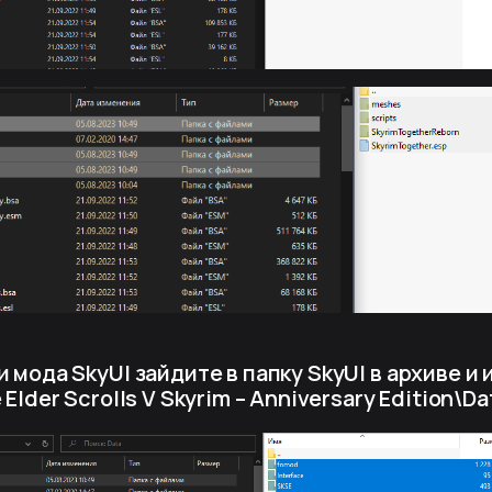
и мода SkyUI зайдите в папку SkyUI в архиве и 
 Elder Scrolls V Skyrim – Anniversary Edition\Da