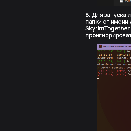
8. Для запуска
папки от имени 
SkyrimTogether.
проигнорироват