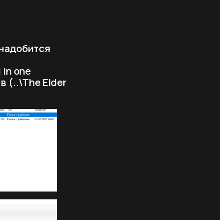
онадобится
 in one
 (..\The Elder