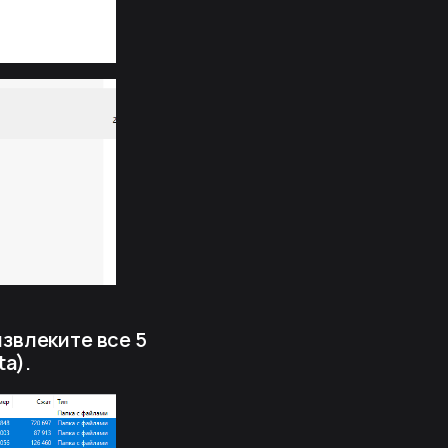
извлеките все 5
ta).