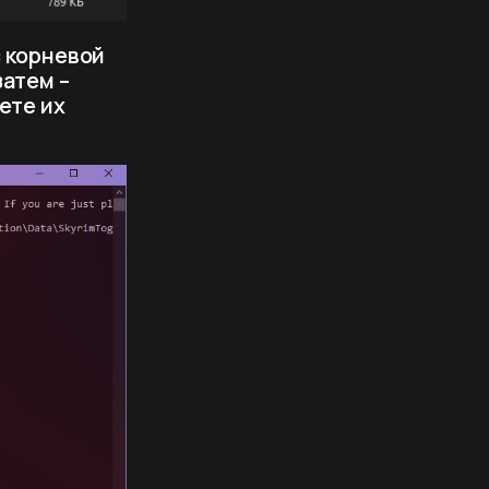
з корневой
затем –
ете их