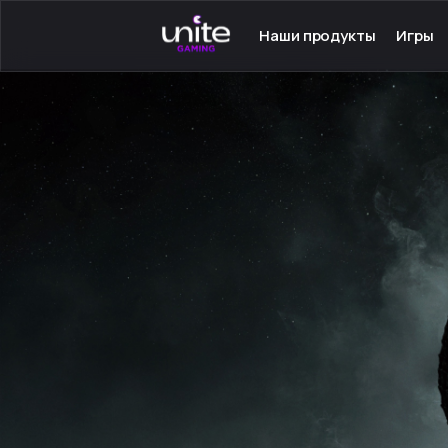
Наши продукты
Игры
Launcher для PC
Серве
Launcher для Android
Сетев
TeamSpeak для PC
Одино
Mumble для Android
Програ
Покупка игр
Игры н
Ключ - Steam
Инстру