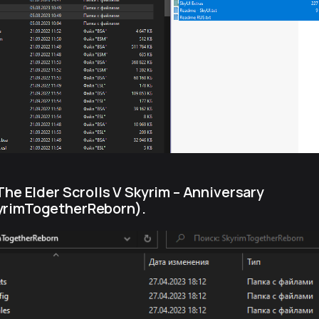
\The Elder Scrolls V Skyrim – Anniversary
yrimTogetherReborn).