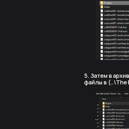
5. Затем в архи
файлы в (..\The 