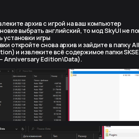
звлеките архив с игрой на ваш компьютер
ановке выбрать английский, то мод SkyUI не п
ь установки игры
вки откройте снова архив и зайдите в папку All
ition) и извлеките всё содержимое папки SKSE в
 – Anniversary Edition\Data).