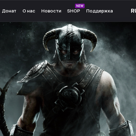
NEW
Донат
О нас
Новости
SHOP
Поддержка
рные игры
О нас
ые игры
Команда
чные игры
Культура
ммы для игр
Партнёры
а Android
Карьера
кции к играм
Ресурсы
Сообщество