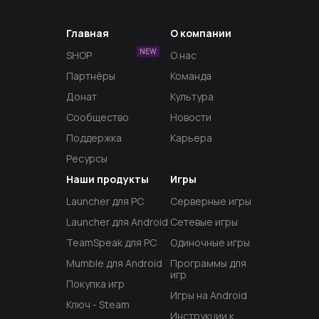
Главная
О компании
NEW
SHOP
О нас
Партнёры
Команда
Донат
Культура
Сообщество
Новости
Поддержка
Карьера
Ресурсы
Наши продукты
Игры
Launcher для PC
Серверные игры
Launcher для Android
Сетевые игры
TeamSpeak для PC
Одиночные игры
Mumble для Android
Программы для
игр
Покупка игр
Игры на Android
Ключ - Steam
Инструкции к