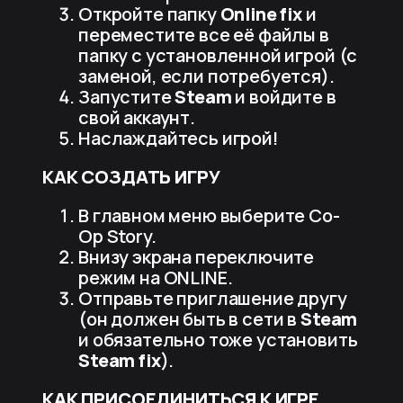
Откройте папку
Online fix
и
переместите все её файлы в
папку с установленной игрой (с
заменой, если потребуется).
Запустите
Steam
и войдите в
свой аккаунт.
Наслаждайтесь игрой!
КАК СОЗДАТЬ ИГРУ
В главном меню выберите Co-
Op Story.
Внизу экрана переключите
режим на ONLINE.
Отправьте приглашение другу
(он должен быть в сети в
Steam
и обязательно тоже установить
Steam fix
).
КАК ПРИСОЕДИНИТЬСЯ К ИГРЕ