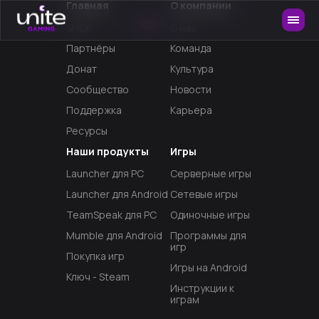
Главная
О компании
NEW
SHOP
О нас
Партнёры
Команда
Донат
Культура
Сообщество
Новости
Поддержка
Карьера
Ресурсы
Наши продукты
Игры
Launcher для PC
Серверные игры
Launcher для Android
Сетевые игры
TeamSpeak для PC
Одиночные игры
Mumble для Android
Программы для
игр
Покупка игр
Игры на Android
Ключ - Steam
Инструкции к
играм