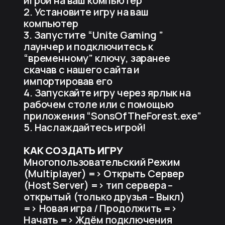
игрой на ваш компьютер
2. Установите игру на ваш
компьютер
3. Запустите “Unite Gaming ”
лаунчер и подключитесь к
“временному” ключу, заранее
скачав с нашего сайта и
импортировав его
4. Запускайте игру через ярлык на
рабочем столе или с помощью
приложения “SonsOfTheForest.exe”
5. Наслаждайтесь игрой!
КАК СОЗДАТЬ ИГРУ
Многопользовательский Режим
(Multiplayer) => Открыть Сервер
(Host Server) => тип сервера –
открытый (только друзья – Выкл)
=> Новая игра / Продолжить =>
Начать => Ждём подключения