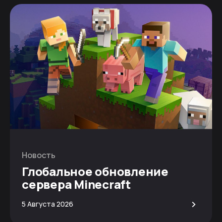
Новость
Глобальное обновление
сервера Minecraft
>
5 Августа 2026