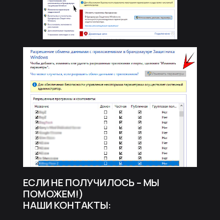
ЕСЛИ НЕ ПОЛУЧИЛОСЬ – МЫ
ПОМОЖЕМ!)
НАШИ КОНТАКТЫ: