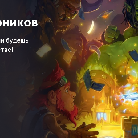
рников
ми будешь
стве!
>