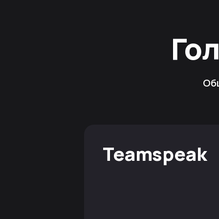
Гол
Общ
Teamspeak