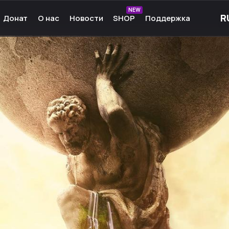
NEW
Донат
О нас
Новости
SHOP
Поддержка
рные игры
О нас
ые игры
Команда
чные игры
Культура
ммы для игр
Партнёры
а Android
Карьера
кции к играм
Ресурсы
Сообщество