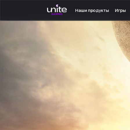
Наши продукты
Игры
Launcher для PC
Серве
Launcher для Android
Сетев
TeamSpeak для PC
Одино
Mumble для Android
Програ
Покупка игр
Игры н
Ключ - Steam
Инстру