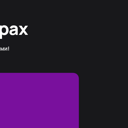
грах
ями!