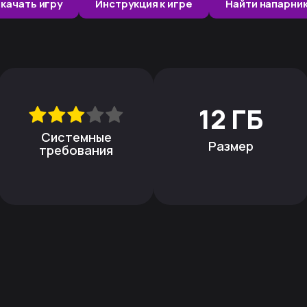
качать игру
Инструкция к игре
Найти напарни
12 ГБ
Системные
Размер
требования