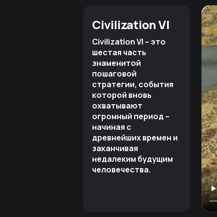
Civilization VI
Civilization VI – это
шестая часть
знаменитой
пошаговой
стратегии, события
которой вновь
охватывают
огромный период –
начиная с
древнейших времен и
заканчивая
недалеким будущим
человечества.