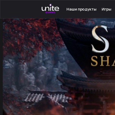
Наши продукты
Игры
Launcher для PC
Серве
Launcher для Android
Сетев
TeamSpeak для PC
Одино
Mumble для Android
Програ
Покупка игр
Игры н
Ключ - Steam
Инстру