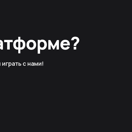
латформе?
играть с нами!