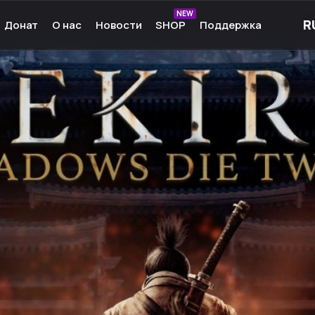
NEW
Донат
О нас
Новости
SHOP
Поддержка
рные игры
О нас
ые игры
Команда
чные игры
Культура
ммы для игр
Партнёры
а Android
Карьера
кции к играм
Ресурсы
Сообщество