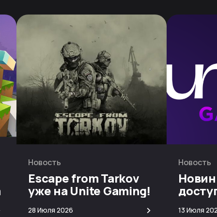
Новость
Новость
Escape from Tarkov
Новин
а
уже на Unite Gaming!
досту
скачи
>
>
28 Июля 2026
13 Июля 20