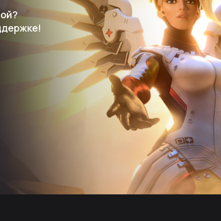
мой?
ддержке!