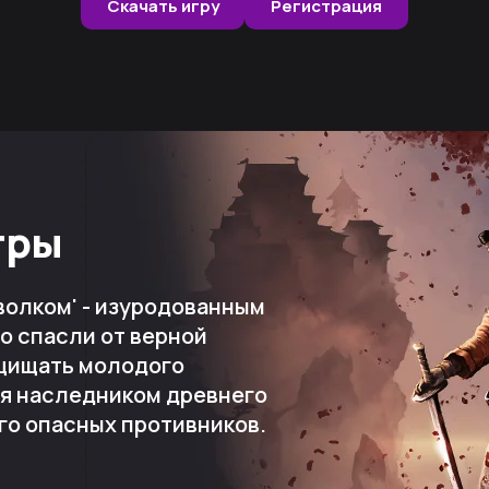
Скачать игру
Регистрация
гры
волком' - изуродованным
о спасли от верной
щищать молодого
я наследником древнего
го опасных противников.