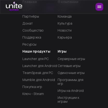
Главная
О компании
NEW
SHOP
О нас
Партнёры
Команда
Донат
Культура
Сообщество
Новости
Поддержка
Карьера
Ресурсы
Наши продукты
Игры
Launcher для PC
Серверные игры
Launcher для Android
Сетевые игры
TeamSpeak для PC
Одиночные игры
Mumble для Android
Программы для
игр
Покупка игр
Игры на Android
Ключ - Steam
Инструкции к
играм