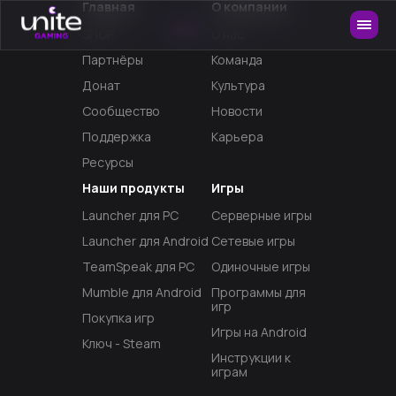
Главная
О компании
NEW
SHOP
О нас
Партнёры
Команда
Донат
Культура
Сообщество
Новости
Поддержка
Карьера
Ресурсы
Наши продукты
Игры
Launcher для PC
Серверные игры
Launcher для Android
Сетевые игры
TeamSpeak для PC
Одиночные игры
Mumble для Android
Программы для
игр
Покупка игр
Игры на Android
Ключ - Steam
Инструкции к
играм