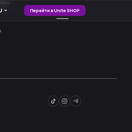
ании
Перейти в Unite SHOP
а