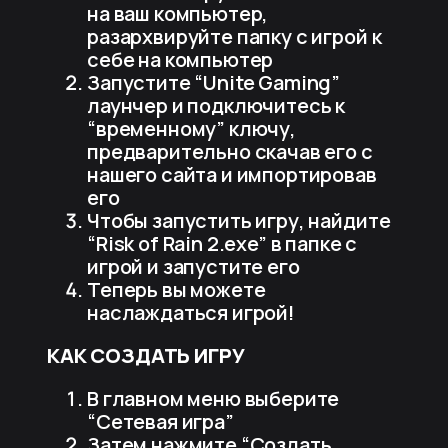
на ваш компьютер,
разархвируйте папку с игрой к
себе на компьютер
Запустите “Unite Gaming”
лаунчер и подключитесь к
“временному” ключу,
предварительно скачав его с
нашего сайта и импортировав
его
Чтобы запустить игру, найдите
“Risk of Rain 2.exe” в папке с
игрой и запустите его
Теперь вы можете
наслаждаться игрой!
КАК СОЗДАТЬ ИГРУ
В главном меню выберите
“Сетевая игра”
Затем нажмите “Создать