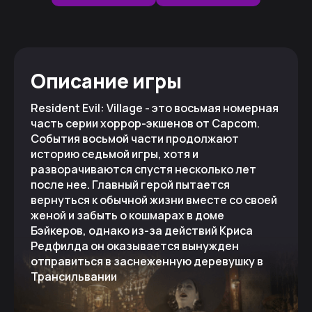
Описание игры
Resident Evil: Village - это восьмая номерная
часть серии хоррор-экшенов от Capcom.
События восьмой части продолжают
историю седьмой игры, хотя и
разворачиваются спустя несколько лет
после нее. Главный герой пытается
вернуться к обычной жизни вместе со своей
женой и забыть о кошмарах в доме
Бэйкеров, однако из-за действий Криса
Редфилда он оказывается вынужден
отправиться в заснеженную деревушку в
Трансильвании