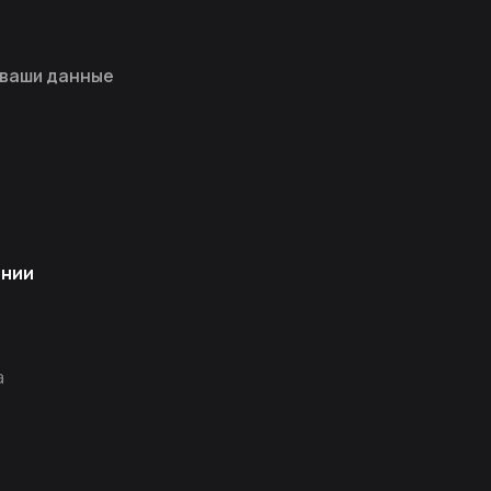
 ваши данные
ании
а