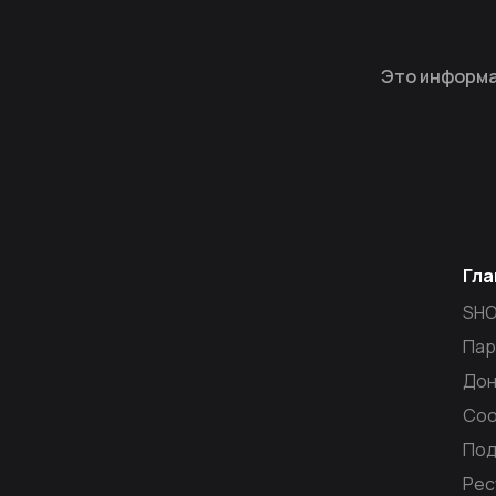
Это информа
Гла
SH
Пар
Дон
Со
Под
Рес