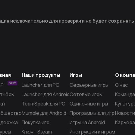
ция исключительно для проверки и не будет сохранять
вная
Наши продукты
Игры
О комп
NEW
OP
Launcher для PC
Серверные игры
О нас
тнёры
Launcher для Android
Сетевые игры
Команда
ат
TeamSpeak для PC
Одиночные игры
Культур
общество
Mumble для Android
Программы для игр
Новости
держка
Покупка игр
Игры на Android
Карьера
урсы
Ключ - Steam
Инструкции к играм