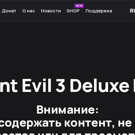
NEW
Донат
О нас
Новости
SHOP
Поддержка
рные игры
О нас
ые игры
Команда
чные игры
Культура
ммы для игр
Партнёры
а Android
Карьера
кции к играм
Ресурсы
Сообщество
t Evil 3 Deluxe 
Внимание:
содержать контент, н