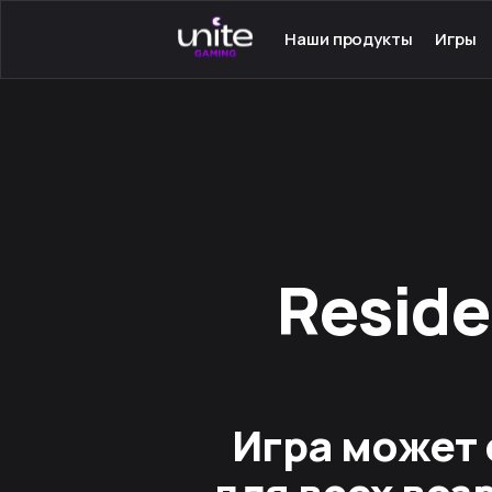
Наши продукты
Игры
Launcher для PC
Серве
Launcher для Android
Сетев
TeamSpeak для PC
Одино
Mumble для Android
Програ
Покупка игр
Игры н
Ключ - Steam
Инстру
Residen
Игра может 