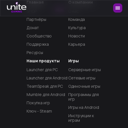
Главная
О компании
NEW
SHOP
О нас
Партнёры
Команда
Донат
Культура
Сообщество
Новости
Поддержка
Карьера
Ресурсы
Наши продукты
Игры
Launcher для PC
Серверные игры
Launcher для Android
Сетевые игры
TeamSpeak для PC
Одиночные игры
Mumble для Android
Программы для
игр
Покупка игр
Игры на Android
Ключ - Steam
Инструкции к
играм