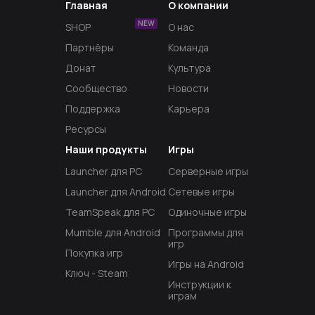
Главная
О компании
NEW
SHOP
О нас
Партнёры
Команда
Донат
Культура
Сообщество
Новости
Поддержка
Карьера
Ресурсы
Наши продукты
Игры
Launcher для PC
Серверные игры
Launcher для Android
Сетевые игры
TeamSpeak для PC
Одиночные игры
Mumble для Android
Программы для
игр
Покупка игр
Игры на Android
Ключ - Steam
Инструкции к
играм