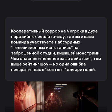
Кооперативный хоррор на 4 игрока в духе
пародийных реалити-шоу, где вы и ваша
команда участвуете в абсурдных
“телевизионных испытаниях” на
заброшенной студии, кишащей монстрами.
Чем опаснее и нелепее ваши действия , тем
выше рейтинг шоу — но одна ошибка
превратит вас в “контент” для зрителей.