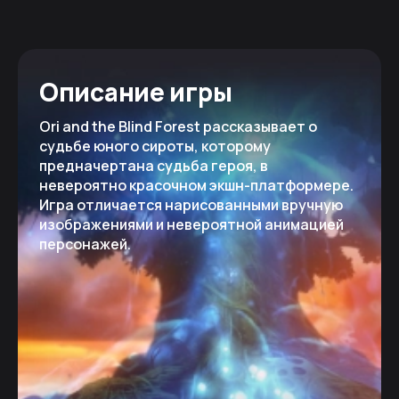
Описание игры
Ori and the Blind Forest рассказывает о
судьбе юного сироты, которому
предначертана судьба героя, в
невероятно красочном экшн-платформере.
Игра отличается нарисованными вручную
изображениями и невероятной анимацией
персонажей.