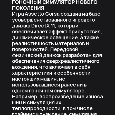
ГОНОЧНЫЙ СИМУЛЯТОР НОВОГО
ПОКОЛЕНИЯ
Игра Assetto Corsa создана на базе
усовершенствованного игрового
движка DirectX 11, который
обеспечивает эффект присутствия,
динамическое освещение, а также
реалистичность материалов и
поверхностей. Передовой
физический движок разработан для
обеспечения сверхреалистичного
вождения, что включает в себя
характеристики и особенности
настоящих машин, не
использовавшиеся ранее ни в
одном гоночном симуляторе.
Например, воспроизведение износа
шин и симуляция их
теплопроводности, в том числе
грэйнинг и пузырение, симуляция