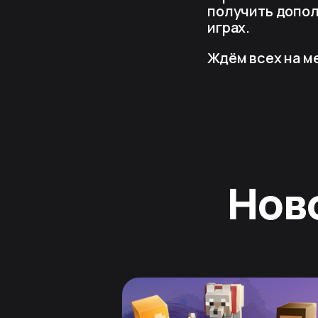
получить допол
играх.
Ждём всех на м
Нов