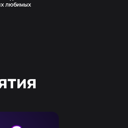
их любимых
ятия