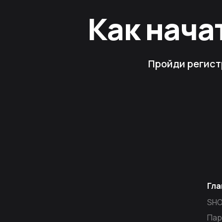
Как нача
Пройди регист
Гла
SH
Пар