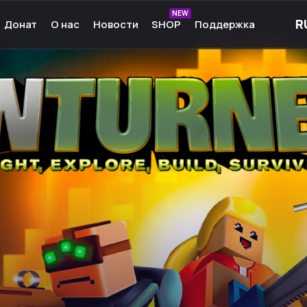
NEW
Донат
О нас
Новости
SHOP
Поддержка
рные игры
О нас
ые игры
Команда
чные игры
Культура
ммы для игр
Партнёры
а Android
Карьера
кции к играм
Ресурсы
Сообщество