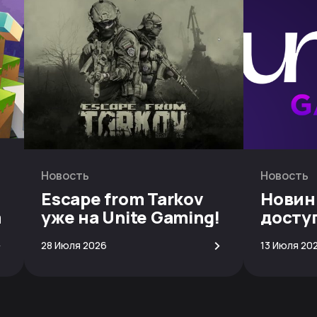
Новость
Новость
Escape from Tarkov
Новин
а
уже на Unite Gaming!
досту
скачи
>
>
28 Июля 2026
13 Июля 20