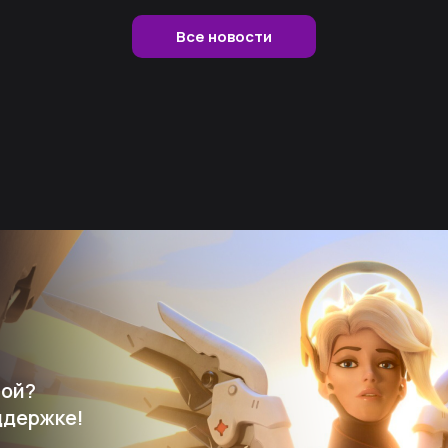
Все новости
мой?
ддержке!