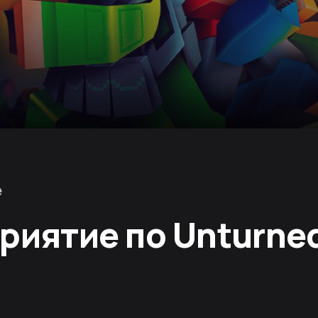
е
риятие по Unturne