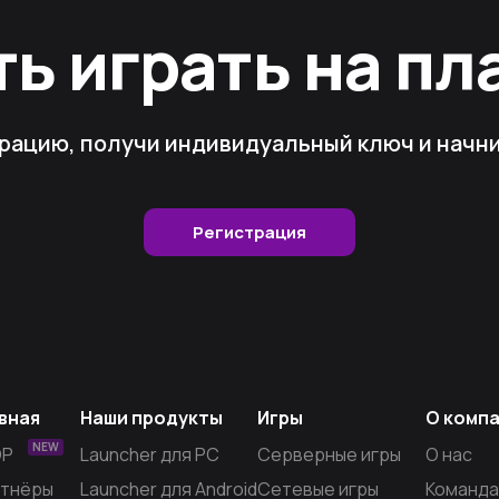
ть играть на п
рацию, получи индивидуальный ключ и начни 
Регистрация
вная
Наши продукты
Игры
О комп
NEW
OP
Launcher для PC
Серверные игры
О нас
тнёры
Launcher для Android
Сетевые игры
Команда