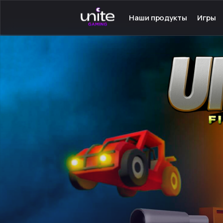
Наши продукты
Игры
Launcher для PC
Серве
Launcher для Android
Сетев
TeamSpeak для PC
Одино
Mumble для Android
Програ
Покупка игр
Игры н
Ключ - Steam
Инстру