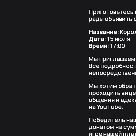
Приготовьтесь 
рады объявить 
Название
: Коро
Дата
: 15 июля
Время
: 17:00
Мы приглашаем в
Все подробност
непосредственн
Мы хотим обрати
проходить виде
общения и адек
на YouTube.
Победитель наш
донатом на сум
игре нашей пла