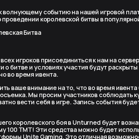
к волнующему событию на нашей игровой пла
о проведении королевской битвы в популярной
левская Битва
сех игроков присоединиться к нам на сервере
и о битве и условиях участия будут раскрыты
о во время ивента.
ть ваше внимание на то, что во время ивента
осъемка. Мы просим участников соблюдать к
ватно вести себя в игре. Запись события буд
его королевского боя в Unturned будет возн
му 100 ТМТ! Эти средства можно будет испол
тформы Unite Gaming. Это отличная возможно