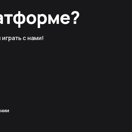
латформе?
играть с нами!
ании