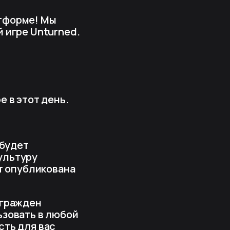
тформе! Мы
 игре Unturned.
 в этот день.
 будет
ультуру
ет опубликована
агражден
ьзовать в любой
сть для вас