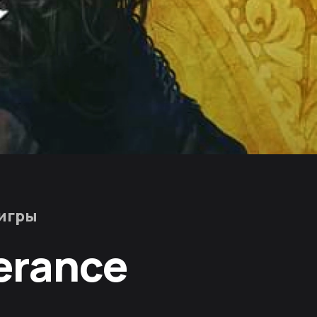
игры
erance