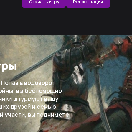
Скачать игру
Регистрация
гры
. Попав в водоворот
ойны, вы беспомощно
тчики штурмуют вашу
ших друзей и семью.
й участи, вы поднимете
.