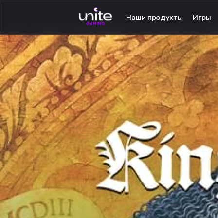
Наши продукты
Игры
Launcher для PC
Серве
Launcher для Android
Сетев
TeamSpeak для PC
Одино
Mumble для Android
Програ
Покупка игр
Игры н
Ключ - Steam
Инстру