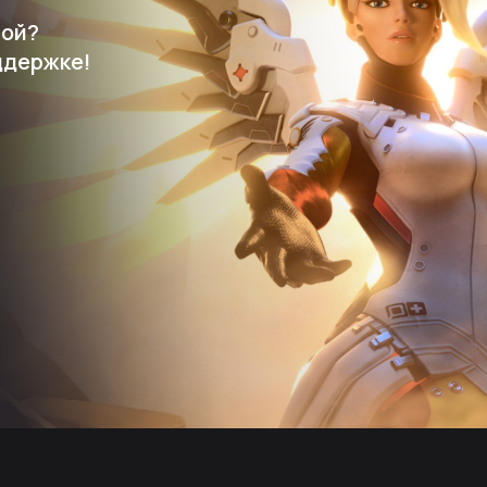
мой?
ддержке!