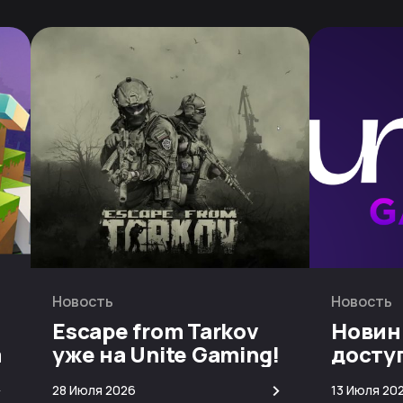
Новость
Новость
Escape from Tarkov
Новин
а
уже на Unite Gaming!
досту
скачи
>
>
28 Июля 2026
13 Июля 20