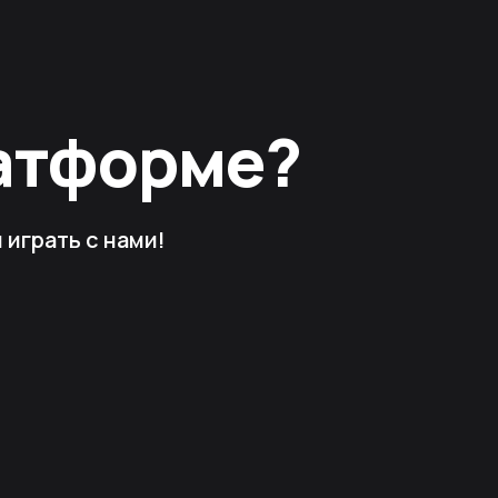
латформе?
играть с нами!