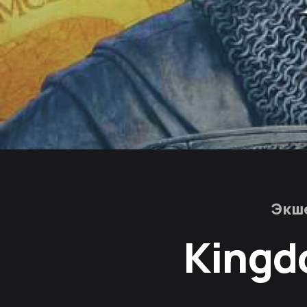
Экш
Kingd