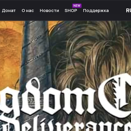
NEW
Донат
О нас
Новости
SHOP
Поддержка
рные игры
О нас
ые игры
Команда
чные игры
Культура
ммы для игр
Партнёры
а Android
Карьера
кции к играм
Ресурсы
Сообщество