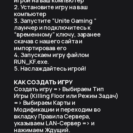
игрой на ваш компьютер
2. Установите игру на ваш
компьютер
3. Запустите “Unite Gaming ”
лаунчер и подключитесь к
“временному” ключу, заранее
скачав с нашего сайта и
импортировав его
4. Запускаем игру файлом
RUN_KF.exe.
5. Наслаждайтесь игрой!
КАК СОЗДАТЬ ИГРУ
Создать игру => Выбираем Тип
Игры (Killing Floor или Режим Задач)
=> Выбираем Карты и
Модификации и переходим во
вкладку Правила Сервера,
указываем LAN-Сервер => и
нажимаем Ждущий.