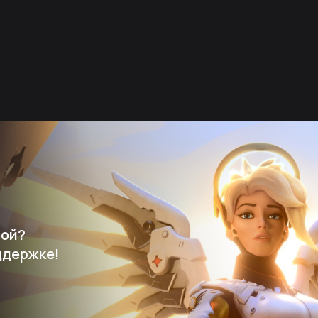
мой?
ддержке!