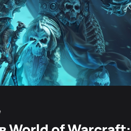
е
в World of Warcraft