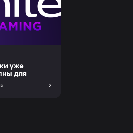
ки уже
пны для
вания!
>
26