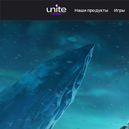
Наши продукты
Игры
Launcher для PC
Серве
Launcher для Android
Сетев
TeamSpeak для PC
Одино
Mumble для Android
Програ
Покупка игр
Игры н
Ключ - Steam
Инстру