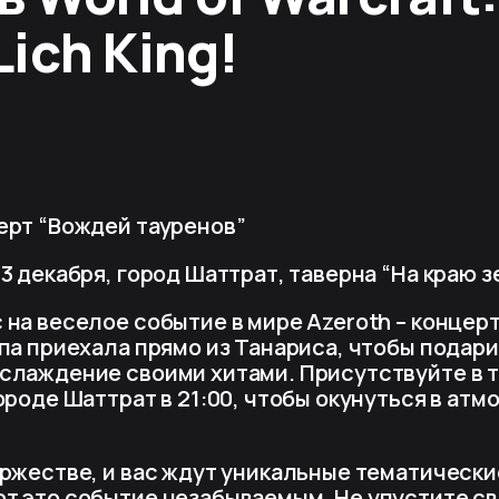
Lich King!
ерт “Вождей тауренов”
:
3 декабря, город Шаттрат, таверна “На краю з
 на веселое событие в мире Azeroth – концер
па приехала прямо из Танариса, чтобы подари
слаждение своими хитами. Присутствуйте в т
ороде Шаттрат в 21:00, чтобы окунуться в ат
оржестве, и вас ждут уникальные тематически
т это событие незабываемым. Не упустите св