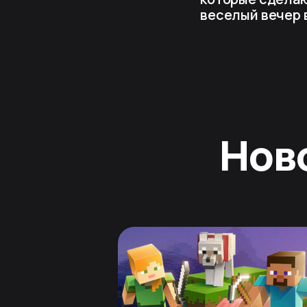
веселый вечер 
Нов