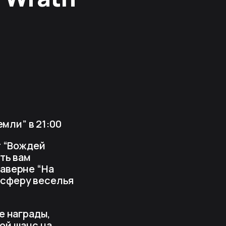
емли” в 21:00
т “Вождей
ть вам
аверне “На
мосферу веселья
е награды,
ой шанс на