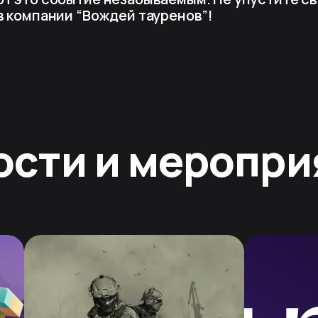
в компании “Вождей тауренов”!
ости и меропри