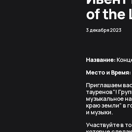
of the 
3 декабря 2023
Название:
Конц
Место и Время
Приглашаем вас
тауренов”! Груп
музыкальное на
краю земли” в г
и музыки.
Участвуйте в т
которые сделаю