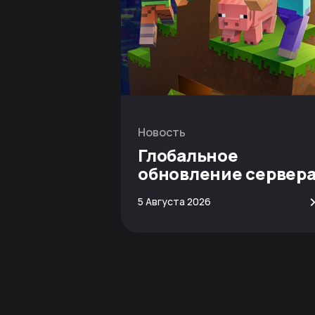
Новость
Глобальное
обновление сервер
Minecraft
5 Августа 2026