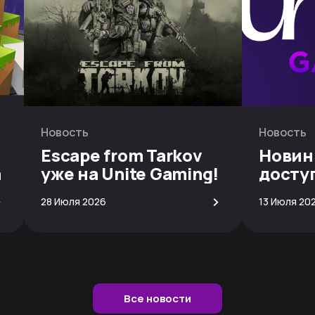
Новость
Новость
Escape from Tarkov
Новин
а
уже на Unite Gaming!
досту
скачи
>
>
28 Июля 2026
13 Июля 20
Все новости