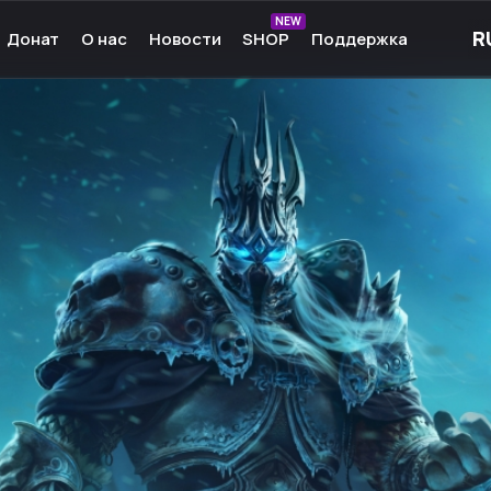
NEW
Донат
О нас
Новости
SHOP
Поддержка
рные игры
О нас
ые игры
Команда
чные игры
Культура
ммы для игр
Партнёры
а Android
Карьера
кции к играм
Ресурсы
Сообщество