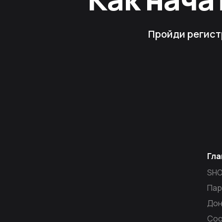
Пройди регист
Гла
SH
Пар
Дон
Со