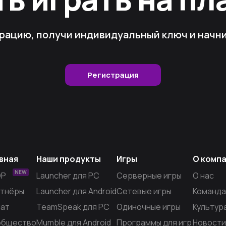
рацию, получи индивидуальный ключ и начни 
Регистрация
вная
Наши продукты
Игры
О комп
NEW
OP
Launcher для PC
Серверные игры
О нас
тнёры
Launcher для Android
Сетевые игры
Команда
ат
TeamSpeak для PC
Одиночные игры
Культур
общество
Mumble для Android
Программы для игр
Новости