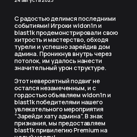
С радостью делимся последними
событиями! Игроки wIdon1n и
blast1k продемонстрировали свою
хитрость и мастерство, обходя
турели и успешно зарейдив дом
админа. Проникнув внутрь через
потолок, им удалось нанести
значительный урон структуре.
Этот невероятный подвиг не
остался незамеченным, и с
гордостью объявляем wIdon1n и
blast1k победителями нашего
увлекательного мероприятия
“Зарейди хату админа”. В знак
признания, мы предоставляем
blast1k привилегию Premium на