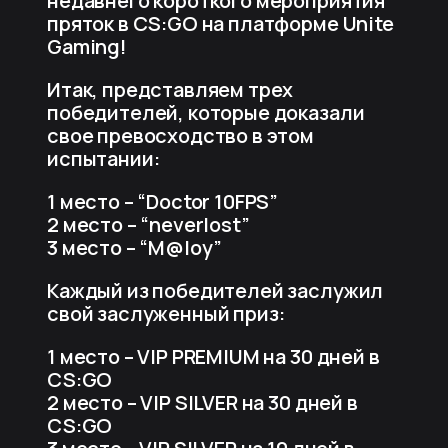
недавнего короткого мероприятия
пряток в CS:GO на платформе Unite
Gaming!
Итак, представляем трех
победителей, которые доказали
свое превосходство в этом
испытании:
1 место – “Doctor 10FPS”
2 место – “neverlost”
3 место – “M@loy”
Каждый из победителей заслужил
свой заслуженный приз:
1 место – VIP PREMIUM на 30 дней в
CS:GO
2 место – VIP SILVER на 30 дней в
CS:GO