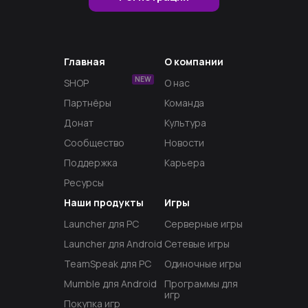
Главная
О компании
NEW
SHOP
О нас
Партнёры
Команда
Донат
Культура
Сообщество
Новости
Поддержка
Карьера
Ресурсы
Наши продукты
Игры
Launcher для PC
Серверные игры
Launcher для Android
Сетевые игры
TeamSpeak для PC
Одиночные игры
Mumble для Android
Программы для
игр
Покупка игр