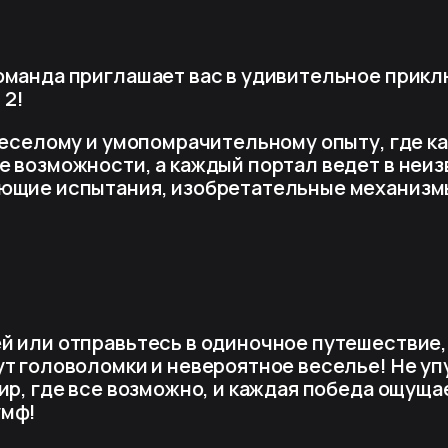
оманда приглашает вас в удивительное прикл
 2!
 веселому и умопомрачительному опыту, где к
е возможности, а каждый портал ведет в неи
ющие испытания, изобретательные механизм
й или отправьтесь в одиночное путешествие,
ут головоломки и невероятное веселье! Не уп
ир, где все возможно, и каждая победа ощуща
умф!