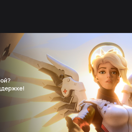
мой?
ддержке!