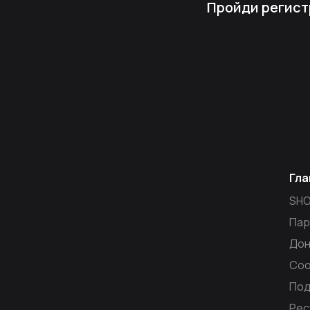
Пройди регист
Гла
SH
Пар
Дон
Со
Под
Рес