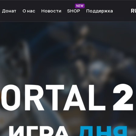
NEW
Донат
О нас
Новости
SHOP
Поддержка
рные игры
О нас
ые игры
Команда
чные игры
Культура
ммы для игр
Партнёры
а Android
Карьера
кции к играм
Ресурсы
Сообщество