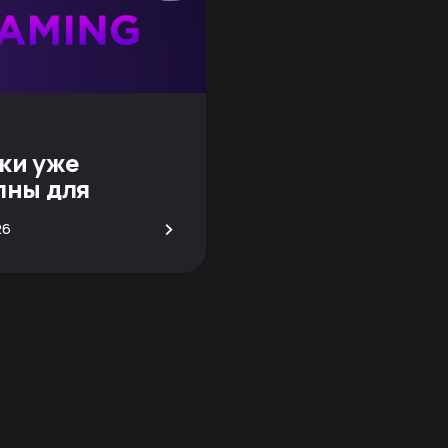
ки уже
пны для
вания!
>
26