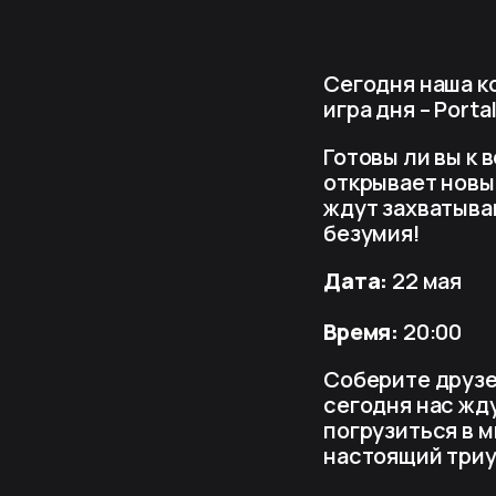
Сегодня наша к
игра дня – Portal
Готовы ли вы к
открывает новы
ждут захватыва
безумия!
Дата:
22 мая
Время:
20:00
Соберите друзе
сегодня нас жд
погрузиться в м
настоящий три