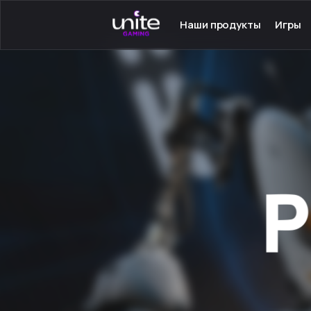
Наши продукты
Игры
Launcher для PC
Серве
Launcher для Android
Сетев
TeamSpeak для PC
Одино
Mumble для Android
Програ
Покупка игр
Игры н
Ключ - Steam
Инстру