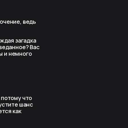
ючение, ведь
аждая загадка
зведанное? Вас
ы и немного
 потому что
устите шанс
ется как