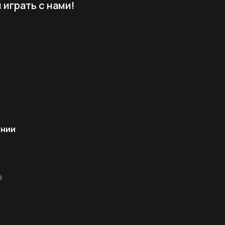
играть с нами!
ании
а