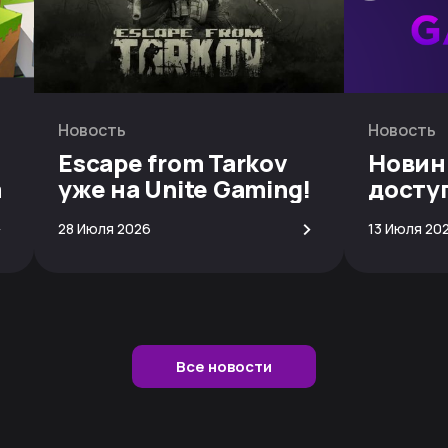
Новость
Новость
Escape from Tarkov
Новин
а
уже на Unite Gaming!
досту
скачи
>
>
28 Июля 2026
13 Июля 20
Все новости