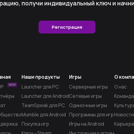
рацию, получи индивидуальный ключ и начни 
Регистрация
вная
Наши продукты
Игры
О комп
NEW
OP
Launcher для PC
Серверные игры
О нас
тнёры
Launcher для Android
Сетевые игры
Команда
ат
TeamSpeak для PC
Одиночные игры
Культур
общество
Mumble для Android
Программы для игр
Новости
держка
Покупка игр
Игры на Android
Карьера
урсы
Ключ - Steam
Инструкции к играм