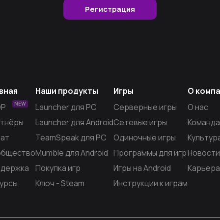
Регистрация
вная
Наши продукты
Игры
О комп
NEW
OP
Launcher для PC
Серверные игры
О нас
тнёры
Launcher для Android
Сетевые игры
Команда
ат
TeamSpeak для PC
Одиночные игры
Культур
общество
Mumble для Android
Программы для игр
Новости
держка
Покупка игр
Игры на Android
Карьера
урсы
Ключ - Steam
Инструкции к играм