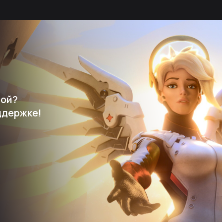
мой?
ддержке!