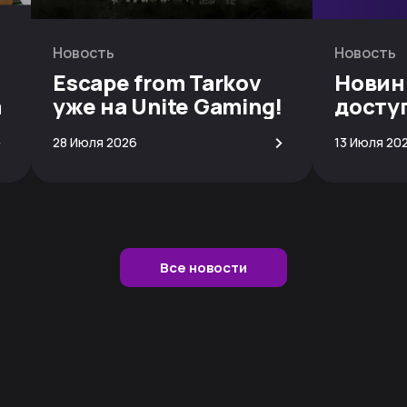
Новость
Новость
Escape from Tarkov
Новин
а
уже на Unite Gaming!
досту
скачи
>
>
28 Июля 2026
13 Июля 20
Все новости