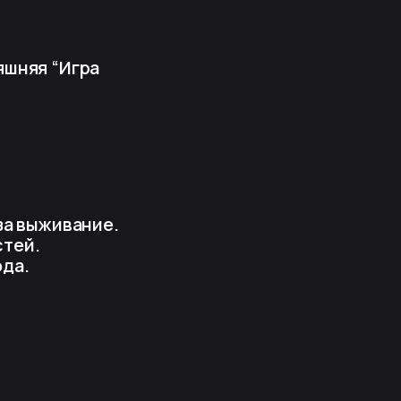
яшняя “Игра
за выживание.
стей.
ода.