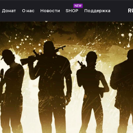
NEW
Донат
О нас
Новости
SHOP
Поддержка
рные игры
О нас
ые игры
Команда
чные игры
Культура
ммы для игр
Партнёры
а Android
Карьера
кции к играм
Ресурсы
Сообщество