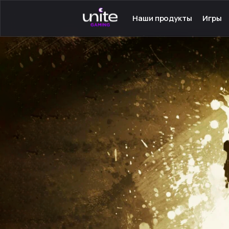
Наши продукты
Игры
Launcher для PC
Серве
Launcher для Android
Сетев
TeamSpeak для PC
Одино
Mumble для Android
Програ
Покупка игр
Игры н
Ключ - Steam
Инстру