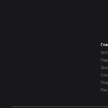
Гла
SH
Пар
Дон
Со
Под
Рес