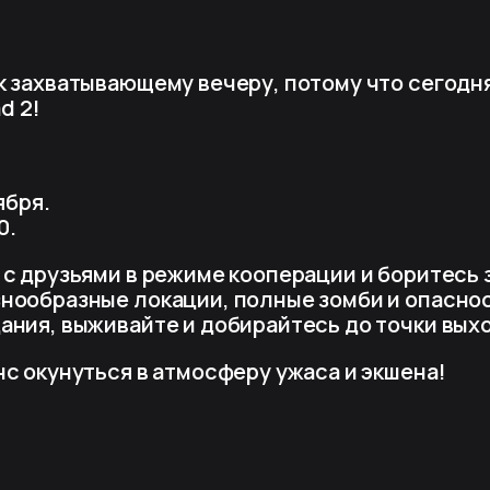
к захватывающему вечеру, потому что сегодн
d 2!
ября.
0.
 с друзьями в режиме кооперации и боритесь 
нообразные локации, полные зомби и опасно
ания, выживайте и добирайтесь до точки вых
нс окунуться в атмосферу ужаса и экшена!