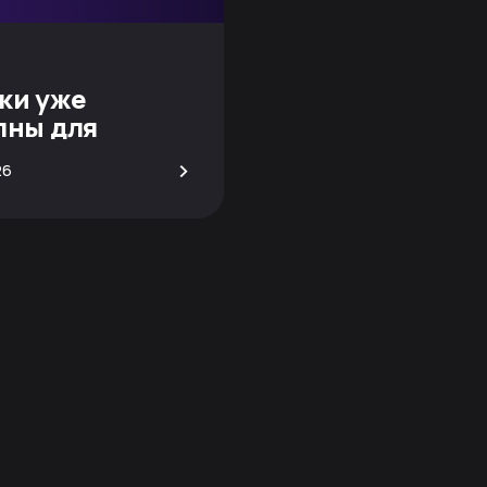
ки уже
пны для
вания!
>
26