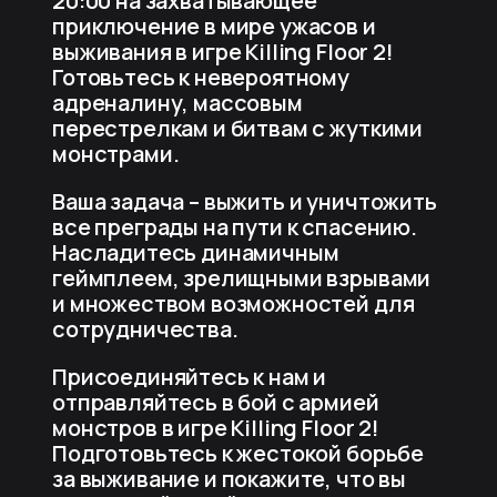
20:00 на захватывающее
приключение в мире ужасов и
выживания в игре Killing Floor 2!
Готовьтесь к невероятному
адреналину, массовым
перестрелкам и битвам с жуткими
монстрами.
Ваша задача – выжить и уничтожить
все преграды на пути к спасению.
Насладитесь динамичным
геймплеем, зрелищными взрывами
и множеством возможностей для
сотрудничества.
Присоединяйтесь к нам и
отправляйтесь в бой с армией
монстров в игре Killing Floor 2!
Подготовьтесь к жестокой борьбе
за выживание и покажите, что вы