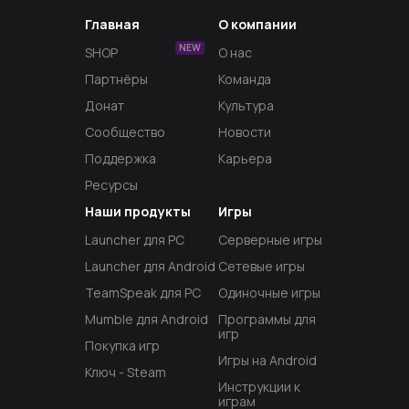
Главная
О компании
NEW
SHOP
О нас
Партнёры
Команда
Донат
Культура
Сообщество
Новости
Поддержка
Карьера
Ресурсы
Наши продукты
Игры
Launcher для PC
Серверные игры
Launcher для Android
Сетевые игры
TeamSpeak для PC
Одиночные игры
Mumble для Android
Программы для
игр
Покупка игр
Игры на Android
Ключ - Steam
Инструкции к
играм