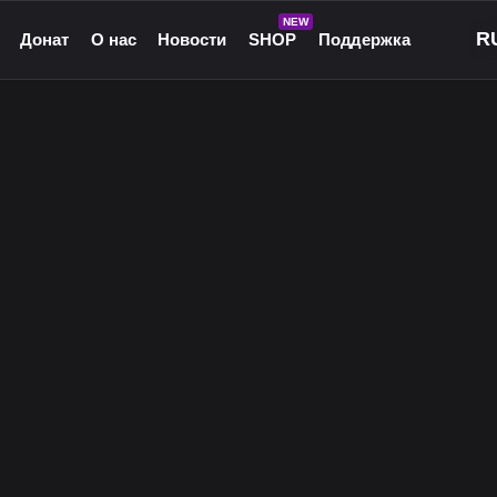
NEW
Донат
О нас
Новости
SHOP
Поддержка
рные игры
О нас
ые игры
Команда
чные игры
Культура
ммы для игр
Партнёры
а Android
Карьера
кции к играм
Ресурсы
Сообщество