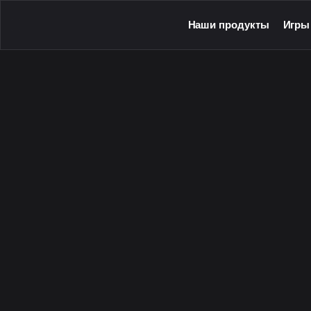
Наши продукты
Игры
Launcher для PC
Серве
Launcher для Android
Сетев
TeamSpeak для PC
Одино
Mumble для Android
Програ
Покупка игр
Игры н
Ключ - Steam
Инстру