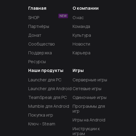
Главная
О компании
NEW
SHOP
О нас
Партнёры
Команда
Донат
Культура
Сообщество
Новости
Поддержка
Карьера
Ресурсы
Наши продукты
Игры
Launcher для PC
Серверные игры
Launcher для Android
Сетевые игры
TeamSpeak для PC
Одиночные игры
Mumble для Android
Программы для
игр
Покупка игр
Игры на Android
Ключ - Steam
Инструкции к
играм