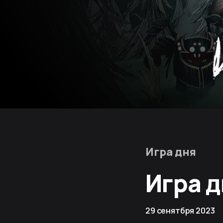
Игра дня
Игра д
29 сенятбря 2023