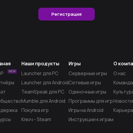
Регистрация
вная
Наши продукты
Игры
О комп
NEW
OP
Launcher для PC
Серверные игры
О нас
тнёры
Launcher для Android
Сетевые игры
Команда
ат
TeamSpeak для PC
Одиночные игры
Культур
общество
Mumble для Android
Программы для игр
Новости
держка
Покупка игр
Игры на Android
Карьера
урсы
Ключ - Steam
Инструкции к играм