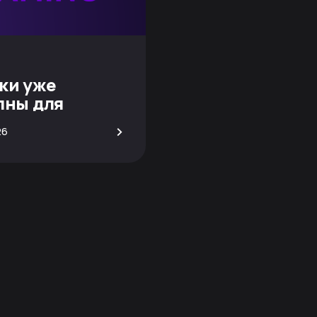
ки уже
пны для
вания!
>
26