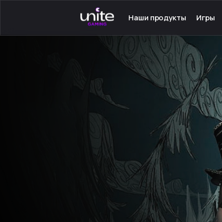
Наши продукты
Игры
Launcher для PC
Серве
Launcher для Android
Сетев
TeamSpeak для PC
Одино
Mumble для Android
Програ
Покупка игр
Игры н
Ключ - Steam
Инстру