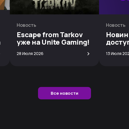
Новость
Новость
Escape from Tarkov
Новин
а
уже на Unite Gaming!
досту
скачи
>
>
28 Июля 2026
13 Июля 20
Все новости