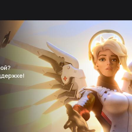
мой?
ддержке!