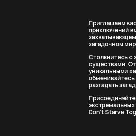
Приглашаем вас
приключений вме
захватывающему
загадочном мир
Столкнитесь с 
существами. От
уникальными ха
обменивайтесь 
разгадать загад
Присоединяйтесь
экстремальных 
Don’t Starve To