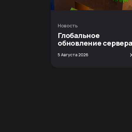
Новость
Глобальное
обновление сервер
Minecraft
5 Августа 2026