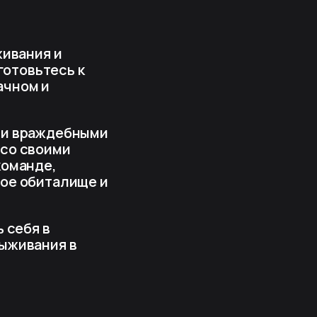
живания и
готовьтесь к
ачном и
 и враждебными
 со своими
команде,
вое обиталище и
 себя в
выживания в