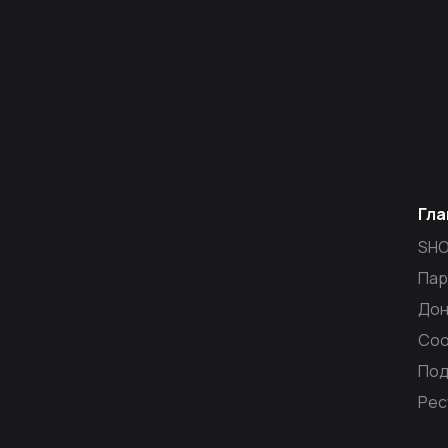
Гла
SH
Пар
Дон
Со
Под
Рес