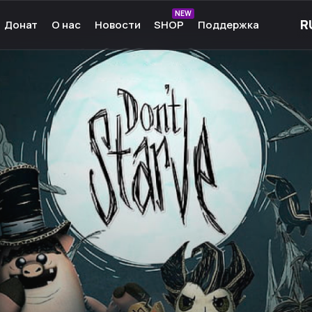
NEW
Донат
О нас
Новости
SHOP
Поддержка
рные игры
О нас
ые игры
Команда
чные игры
Культура
ммы для игр
Партнёры
а Android
Карьера
кции к играм
Ресурсы
Сообщество