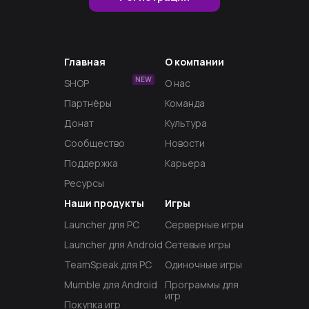
Главная
О компании
NEW
SHOP
О нас
Партнёры
Команда
Донат
Культура
Сообщество
Новости
Поддержка
Карьера
Ресурсы
Наши продукты
Игры
Launcher для PC
Серверные игры
Launcher для Android
Сетевые игры
TeamSpeak для PC
Одиночные игры
Mumble для Android
Программы для
игр
Покупка игр