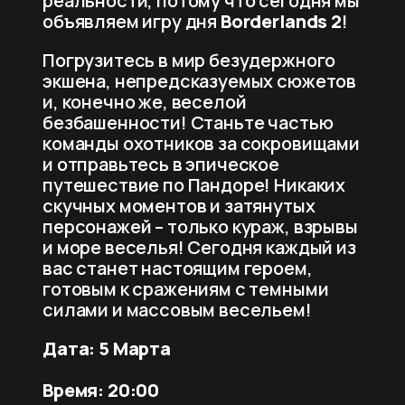
реальности, потому что сегодня мы
объявляем игру дня
Borderlands 2
!
Погрузитесь в мир безудержного
экшена, непредсказуемых сюжетов
и, конечно же, веселой
безбашенности! Станьте частью
команды охотников за сокровищами
и отправьтесь в эпическое
путешествие по Пандоре! Никаких
скучных моментов и затянутых
персонажей – только кураж, взрывы
и море веселья! Сегодня каждый из
вас станет настоящим героем,
готовым к сражениям с темными
силами и массовым весельем!
Дата: 5 Марта
Время: 20:00