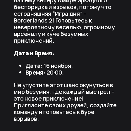
нашему вечеру в мире аркадного
беспорядка и взрывов, потому что
сегодняшняя “Игра дня” –
Borderlands 2! Готовьтесь к
невероятному веселью, огромному
арсеналу и куче безумных
приключений.
Дата и Время:
Дата:
16 ноября.
Время:
20:00.
Не упустите этот шанс окунуться в
мир безумия, где каждый выстрел –
это новое приключение!
Пригласите своих друзей, создайте
команду и готовьтесь к буре
взрывов.