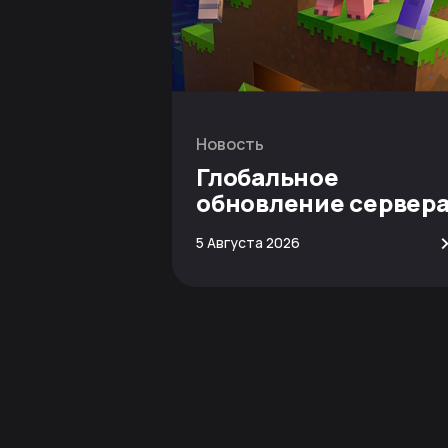
Новость
Глобальное
обновление сервер
Minecraft
5 Августа 2026