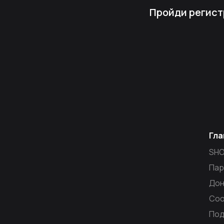
Пройди регист
Гла
SH
Пар
Дон
Со
Под