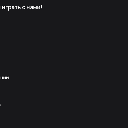
играть с нами!
ании
а