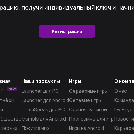
рацию, получи индивидуальный ключ и начни 
Регистрация
вная
Наши продукты
Игры
О комп
NEW
OP
Launcher для PC
Серверные игры
О нас
тнёры
Launcher для Android
Сетевые игры
Команда
ат
TeamSpeak для PC
Одиночные игры
Культур
общество
Mumble для Android
Программы для игр
Новости
держка
Покупка игр
Игры на Android
Карьера