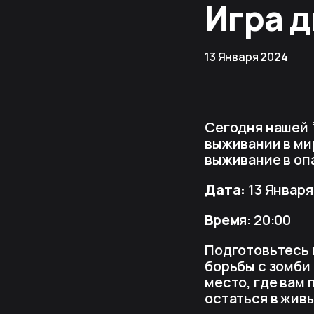
Игра д
13 Января 2024
Сегодня нашей 
выживании в ми
выживание в оп
Дата:
13 Января
Врем
я: 20:00
Подготовьтесь 
борьбы с зомби 
место, где вам
остаться в живы