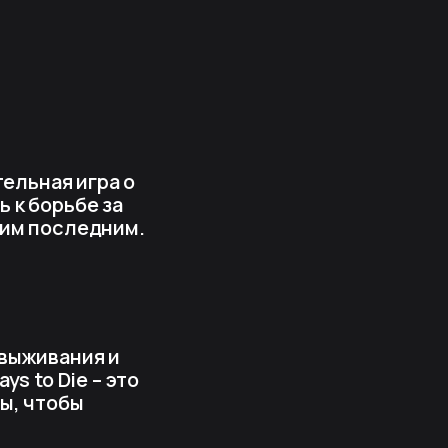
тельная игра о
 к борьбе за
шим последним.
 выживания и
s to Die – это
ы, чтобы