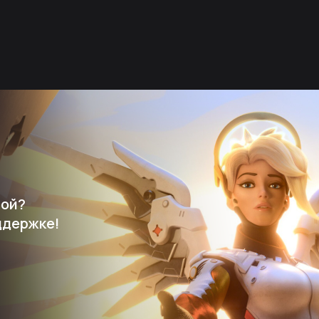
мой?
ддержке!