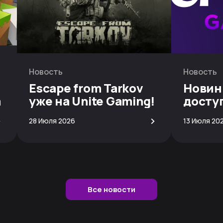
Новость
Новость
Escape from Tarkov
Новин
а
уже на Unite Gaming!
досту
скачи
>
>
28 Июля 2026
13 Июля 20
Все новости