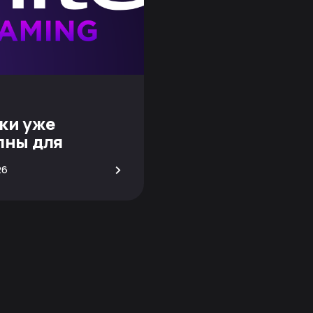
ки уже
пны для
вания!
>
26