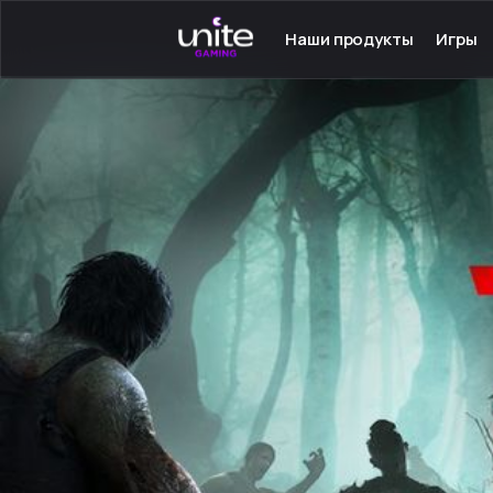
Наши продукты
Игры
Launcher для PC
Серве
Launcher для Android
Сетев
TeamSpeak для PC
Одино
Mumble для Android
Програ
Покупка игр
Игры н
Ключ - Steam
Инстру