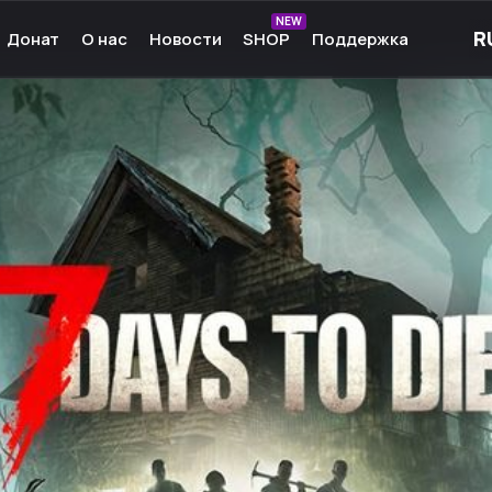
NEW
Донат
О нас
Новости
SHOP
Поддержка
рные игры
О нас
ые игры
Команда
чные игры
Культура
ммы для игр
Партнёры
а Android
Карьера
кции к играм
Ресурсы
Сообщество