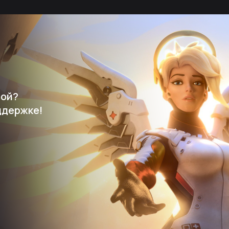
мой?
ддержке!