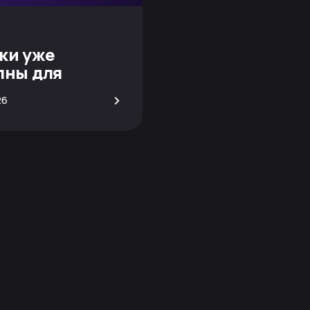
ки уже
пны для
вания!
>
26