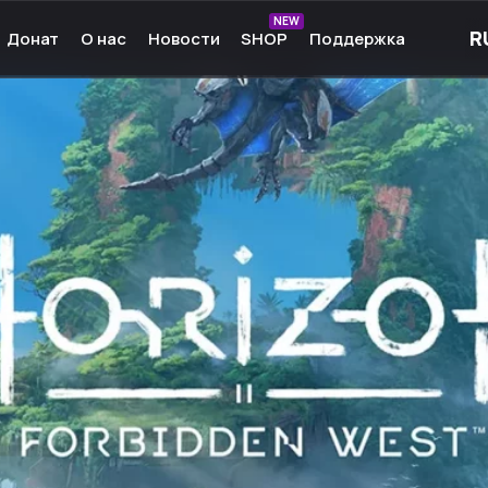
NEW
Донат
О нас
Новости
SHOP
Поддержка
рные игры
О нас
ые игры
Команда
чные игры
Культура
ммы для игр
Партнёры
а Android
Карьера
кции к играм
Ресурсы
Сообщество