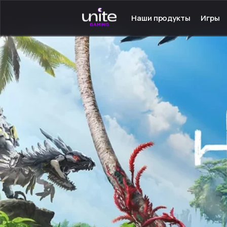
Наши продукты
Игры
Launcher для PC
Серве
Launcher для Android
Сетев
TeamSpeak для PC
Одино
Mumble для Android
Програ
Покупка игр
Игры н
Ключ - Steam
Инстру