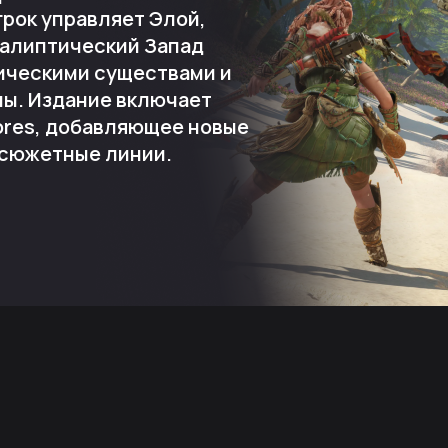
грок управляет Элой,
алиптический Запад
ическими существами и
ны. Издание включает
ores, добавляющее новые
 сюжетные линии.