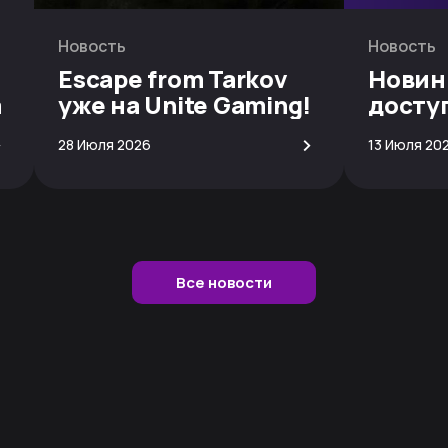
Новость
Новость
Escape from Tarkov
Новин
а
уже на Unite Gaming!
досту
скачи
>
>
28 Июля 2026
13 Июля 20
Все новости