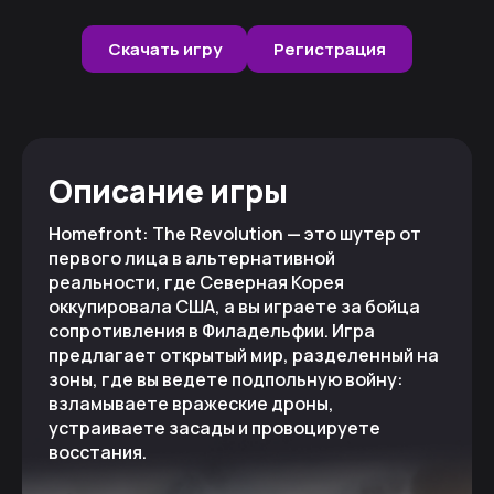
Скачать игру
Регистрация
Описание игры
Homefront: The Revolution — это шутер от
первого лица в альтернативной
реальности, где Северная Корея
оккупировала США, а вы играете за бойца
сопротивления в Филадельфии. Игра
предлагает открытый мир, разделенный на
зоны, где вы ведете подпольную войну:
взламываете вражеские дроны,
устраиваете засады и провоцируете
восстания.