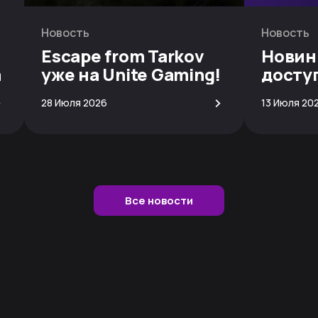
Новость
Новость
Escape from Tarkov
Новин
а
уже на Unite Gaming!
досту
скачи
>
>
28 Июля 2026
13 Июля 20
Все новости