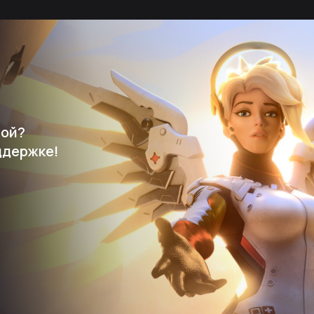
мой?
ддержке!