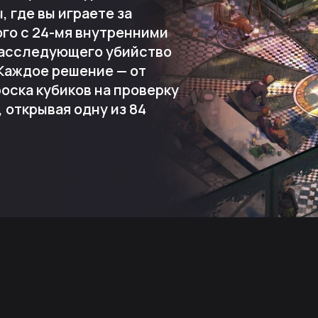
 где вы играете за
го с 24-мя внутренними
расследующего убийство
 Каждое решение — от
оска кубиков на проверку
 открывая одну из 84