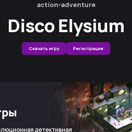
action-adventure
Disco Elysium
Скачать игру
Регистрация
гры
волюционная детективная