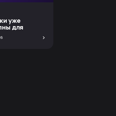
ки уже
пны для
вания!
>
26