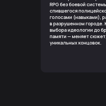
RPG без боевой системы,
спившегося полицейско
голосами (навыками), 
в разрушенном городе.
выбора идеологии до бр
памяти — меняет сюжет,
уникальных концовок.