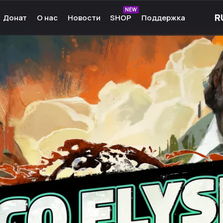
NEW
Донат
О нас
Новости
SHOP
Поддержка
рные игры
О нас
ые игры
Команда
чные игры
Культура
ммы для игр
Партнёры
а Android
Карьера
кции к играм
Ресурсы
Сообщество