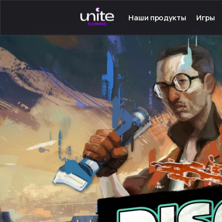
Наши продукты
Игры
Launcher для PC
Серве
Launcher для Android
Сетев
TeamSpeak для PC
Одино
Mumble для Android
Програ
Покупка игр
Игры н
Ключ - Steam
Инстру