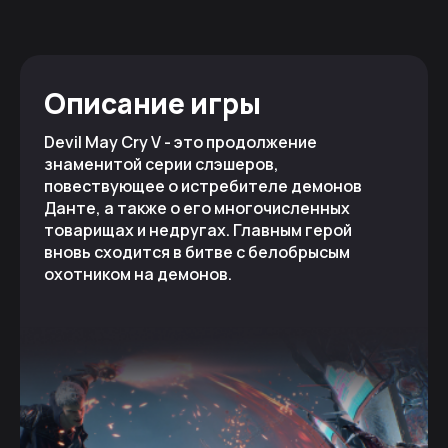
Описание игры
Devil May Cry V - это продолжение
знаменитой серии слэшеров,
повествующее о истребителе демонов
Данте, а также о его многочисленных
товарищах и недругах. Главным герой
вновь сходится в битве с белобрысым
охотником на демонов.