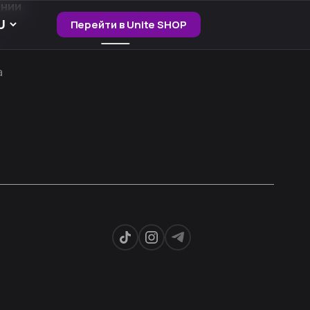
ании
Перейти в Unite SHOP
а